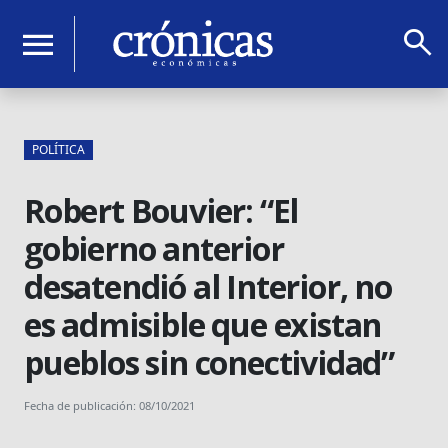
search
menu
POLÍTICA
Robert Bouvier: “El
gobierno anterior
desatendió al Interior, no
es admisible que existan
pueblos sin conectividad”
Fecha de publicación: 08/10/2021