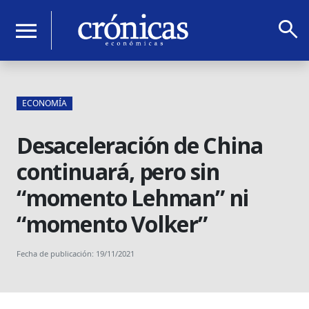
search
menu
ECONOMÍA
Desaceleración de China
continuará, pero sin
“momento Lehman” ni
“momento Volker”
Fecha de publicación: 19/11/2021