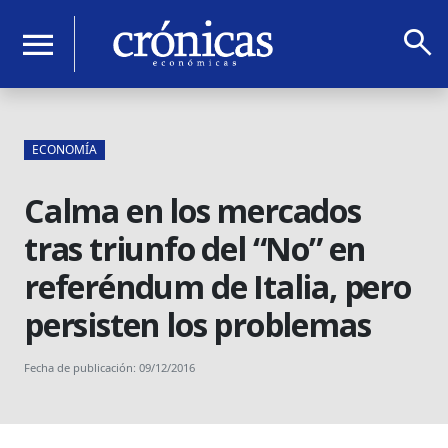
search
menu
ECONOMÍA
Calma en los mercados
tras triunfo del “No” en
referéndum de Italia, pero
persisten los problemas
Fecha de publicación: 09/12/2016