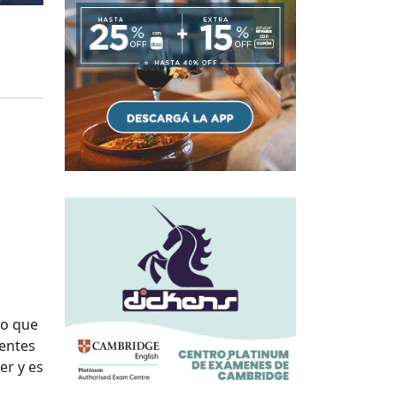
do que
dentes
er y es