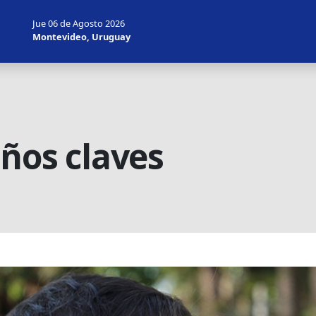
Jue 06 de Agosto 2026
Montevideo, Uruguay
años claves