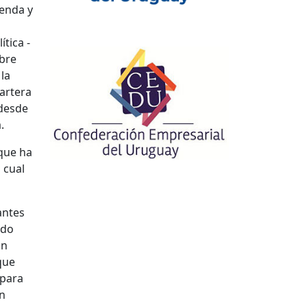
ienda y
tica -
mbre
la
cartera
 desde
.
que ha
 cual
antes
ndo
un
que
 para
en