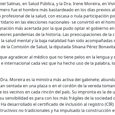
iel Salinas, en Salud Pública, y la Dra. Irene Moreira, en Viv
rimero fue el hombre más bastardeado en los días previos al
profesional de la salud, con escasa o nula participación polí
rtidario en las elecciones nacionales- se convirtió en el ho
ignación más acertada por la que pudo optar el gobierno en 
peores pandemias de la historia. Las preocupaciones de la 
, la salud mental y la baja natalidad han sido acompañadas
 de la Comisión de Salud, la diputada Silvana Pérez Bonavita
ue agradecer al médico que no tiene pelos en la lengua y 
 e internacional cada vez que ha hecho uso de la palabra, lo
a Dra. Moreira es la ministra más activa del gabinete; abund
an sentada en una plaza o en el cordón de la vereda toma
 los vecinos en cada rincón del país. Su impronta es la de 
su sensibilidad es para con los más frágiles de la sociedad 
 Ha desarrollado el certificado de inclusión al registro (CIR)
nstructivos no tradicionales y ha impulsado la construcción 