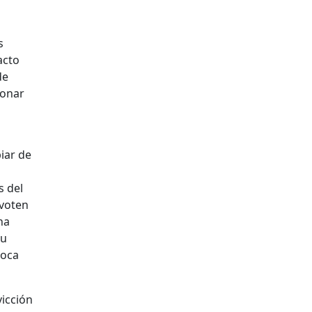
s
acto
de
ionar
iar de
s del
 voten
ha
su
poca
vicción