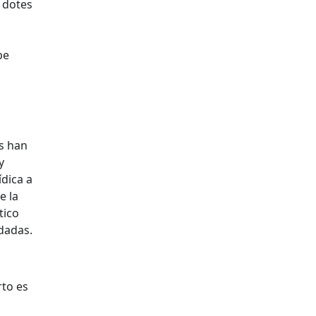
 dotes
be
es han
y
ídica a
e la
tico
dadas.
rto es