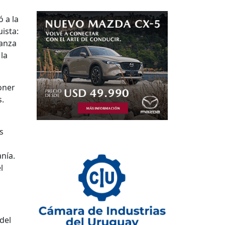
 a la
ista:
ianza
 la
oner
s.
s
nía.
l
del