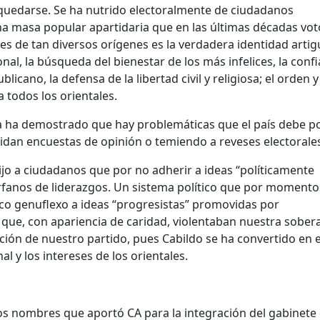
 quedarse. Se ha nutrido electoralmente de ciudadanos
na masa popular apartidaria que en las últimas décadas votó
es de tan diversos orígenes es la verdadera identidad artigu
nal, la búsqueda del bienestar de los más infelices, la conf
icano, la defensa de la libertad civil y religiosa; el orden y
 todos los orientales.
ica ha demostrado que hay problemáticas que el país debe p
idan encuestas de opinión o temiendo a reveses electorale
ijo a ciudadanos que por no adherir a ideas “políticamente
rfanos de liderazgos. Un sistema político que por momento
ico genuflexo a ideas “progresistas” promovidas por
que, con apariencia de caridad, violentaban nuestra sobera
ión de nuestro partido, pues Cabildo se ha convertido en e
al y los intereses de los orientales.
os nombres que aportó CA para la integración del gabinete 