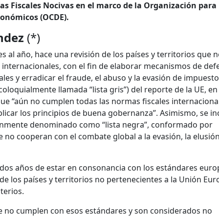
icas Fiscales Nocivas en el marco de la Organización para 
Económicos (OCDE).
ndez
(*)
s al año, hace una revisión de los países y territorios que 
s internacionales, con el fin de elaborar mecanismos de def
les y erradicar el fraude, el abuso y la evasión de impuesto
(coloquialmente llamada “lista gris”) del reporte de la UE, en
ue “aún no cumplen todas las normas fiscales internaciona
icar los principios de buena gobernanza”. Asimismo, se in
omúnmente denominado como “lista negra”, conformado por
e no cooperan con el combate global a la evasión, la elusión
 dos años de estar en consonancia con los estándares euro
e los países y territorios no pertenecientes a la Unión Eu
terios.
que no cumplen con esos estándares y son considerados no