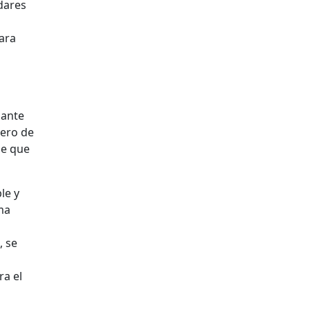
dares
ara
 ante
mero de
de que
le y
ma
, se
ra el