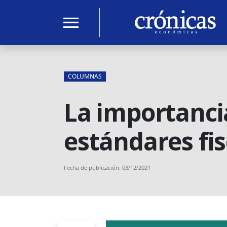
menu
COLUMNAS
La importanci
estándares fis
Fecha de publicación: 03/12/2021