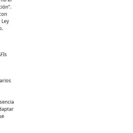
ción”.
 con
 Ley
o.
AFIs
arios
usencia
daptar
ue