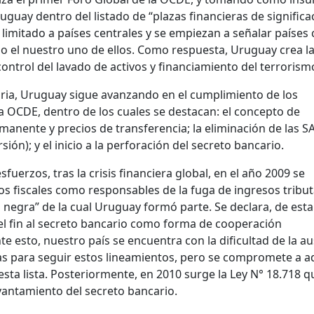
uguay dentro del listado de “plazas financieras de significa
 limitado a países centrales y se empiezan a señalar países
o el nuestro uno de ellos. Como respuesta, Uruguay crea la
control del lavado de activos y financiamiento del terrorism
aria, Uruguay sigue avanzando en el cumplimiento de los
a OCDE, dentro de los cuales se destacan: el concepto de
manente y precios de transferencia; la eliminación de las S
ión); y el inicio a la perforación del secreto bancario.
sfuerzos, tras la crisis financiera global, en el año 2009 se
os fiscales como responsables de la fuga de ingresos tribut
ta negra” de la cual Uruguay formó parte. Se declara, de esta
el fin al secreto bancario como forma de cooperación
te esto, nuestro país se encuentra con la dificultad de la a
as para seguir estos lineamientos, pero se compromete a a
 esta lista. Posteriormente, en 2010 surge la Ley N° 18.718 q
evantamiento del secreto bancario.