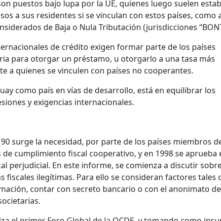
son puestos bajo lupa por la UE, quienes luego suelen estab
s a sus residentes si se vinculan con estos países, como a
siderados de Baja o Nula Tributación (jurisdicciones “BONT
ernacionales de crédito exigen formar parte de los países
ria para otorgar un préstamo, u otorgarlo a una tasa más
te a quienes se vinculen con países no cooperantes.
uay como país en vías de desarrollo, está en equilibrar los
esiones y exigencias internacionales.
s 90 surge la necesidad, por parte de los países miembros de
 de cumplimiento fiscal cooperativo, y en 1998 se aprueba 
l perjudicial. En este informe, se comienza a discutir sobr
as fiscales ilegítimas. Para ello se consideran factores tale
mación, contar con secreto bancario o con el anonimato de
societarias.
aliza el primer Foro Global de la OCDE, y tomando como ins