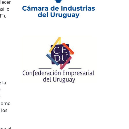
lecer
sí lo
”).
 la
el
e
s como
 los
umo el