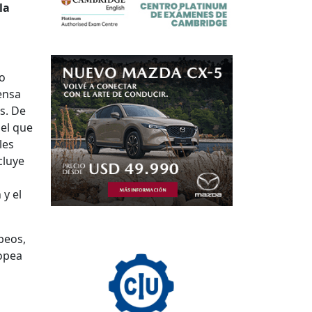
la
no
ensa
s. De
 el que
les
cluye
 y el
peos,
ropea