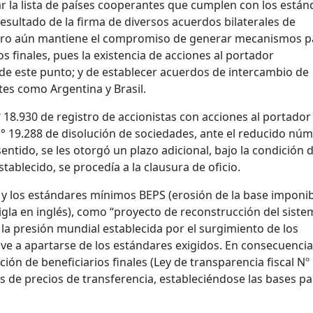
r la lista de países cooperantes que cumplen con los están
resultado de la firma de diversos acuerdos bilaterales de
Pero aún mantiene el compromiso de generar mecanismos p
ios finales, pues la existencia de acciones al portador
 de este punto; y de establecer acuerdos de intercambio de
tes como Argentina y Brasil.
º 18.930 de registro de accionistas con acciones al portador
N° 19.288 de disolución de sociedades, ante el reducido nú
entido, se les otorgó un plazo adicional, bajo la condición 
tablecido, se procedía a la clausura de oficio.
y los estándares mínimos BEPS (erosión de la base imponib
sigla en inglés), como “proyecto de reconstrucción del siste
e la presión mundial establecida por el surgimiento de los
e a apartarse de los estándares exigidos. En consecuencia
ión de beneficiarios finales (Ley de transparencia fiscal Nº
 de precios de transferencia, estableciéndose las bases pa