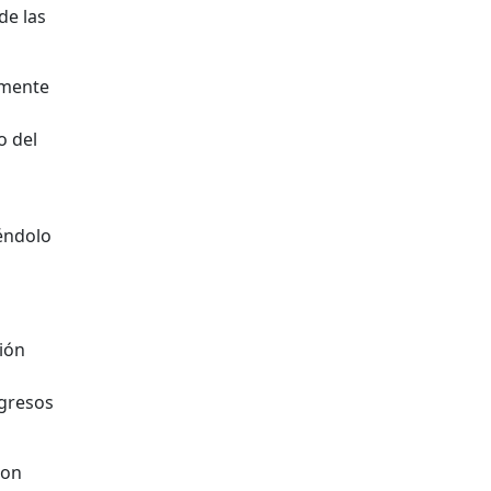
de las
amente
o del
iéndolo
ción
ngresos
con