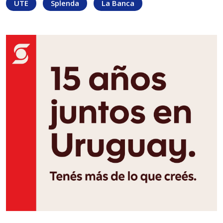
UTE
Splenda
La Banca