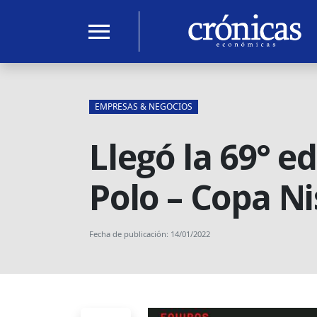
menu
EMPRESAS & NEGOCIOS
Llegó la 69° e
Polo – Copa N
Fecha de publicación: 14/01/2022