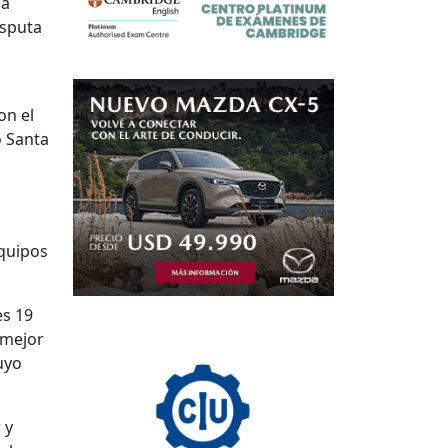
pa
isputa
on el
o Santa
equipos
es 19
 mejor
cuyo
 y