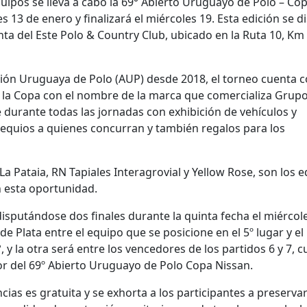
quipos se lleva a cabo la 69° Abierto Uruguayo de Polo – Co
 13 de enero y finalizará el miércoles 19. Esta edición se d
a del Este Polo & Country Club, ubicado en la Ruta 10, Km
ción Uruguaya de Polo (AUP) desde 2018, el torneo cuenta c
 la Copa con el nombre de la marca que comercializa Grup
 durante todas las jornadas con exhibición de vehículos y
equios a quienes concurran y también regalos para los
 La Pataia, RN Tapiales Interagrovial y Yellow Rose, son los 
 esta oportunidad.
disputándose dos finales durante la quinta fecha el miércol
e Plata entre el equipo que se posicione en el 5º lugar y el
, y la otra será entre los vencedores de los partidos 6 y 7, 
r del 69º Abierto Uruguayo de Polo Copa Nissan.
cias es gratuita y se exhorta a los participantes a preservar