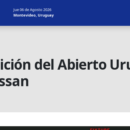
Jue 06 de Agosto 2026
Montevideo, Uruguay
dición del Abierto U
issan