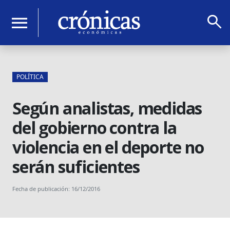
search
menu
POLÍTICA
Según analistas, medidas
del gobierno contra la
violencia en el deporte no
serán suficientes
Fecha de publicación: 16/12/2016