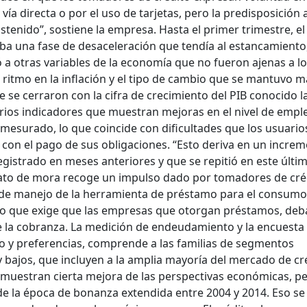
a directa o por el uso de tarjetas, pero la predisposición 
enido”, sostiene la empresa. Hasta el primer trimestre, el
ba una fase de desaceleración que tendía al estancamiento
 otras variables de la economía que no fueron ajenas a l
itmo en la inflación y el tipo de cambio que se mantuvo m
e se cerraron con la cifra de crecimiento del PIB conocido l
ios indicadores que muestran mejoras en el nivel de empl
s mesurado, lo que coincide con dificultades que los usuario
con el pago de sus obligaciones. “Esto deriva en un incre
gistrado en meses anteriores y que se repitió en este últi
 dato de mora recoge un impulso dado por tomadores de cré
 de manejo de la herramienta de préstamo para el consumo
 lo que exige que las empresas que otorgan préstamos, de
 la cobranza. La medición de endeudamiento y la encuesta
 y preferencias, comprende a las familias de segmentos
bajos, que incluyen a la amplia mayoría del mercado de cr
muestran cierta mejora de las perspectivas económicas, p
 de la época de bonanza extendida entre 2004 y 2014. Eso se