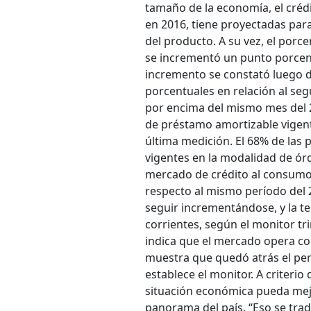
tamaño de la economía, el cré
en 2016, tiene proyectadas par
del producto. A su vez, el por
se incrementó un punto porcentu
incremento se constató luego 
porcentuales en relación al seg
por encima del mismo mes del 2
de préstamo amortizable vigent
última medición. El 68% de las
vigentes en la modalidad de ó
mercado de crédito al consumo 
respecto al mismo período del 
seguir incrementándose, y la t
corrientes, según el monitor tr
indica que el mercado opera con
muestra que quedó atrás el per
establece el monitor. A criteri
situación económica pueda mejo
panorama del país. “Eso se tra