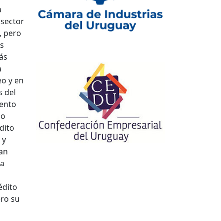
a
 sector
, pero
os
ás
a
eo y en
s del
mento
mo
dito
 y
ban
 a
édito
ero su