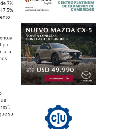
 de 7%
l 7,5%
iento
centual
tipo
 a la
amos
n
o
que
res”,
 que su