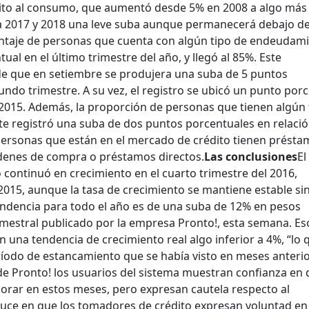
dito al consumo, que aumentó desde 5% en 2008 a algo más
a 2017 y 2018 una leve suba aunque permanecerá debajo de
centaje de personas que cuenta con algún tipo de endeudam
al en el último trimestre del año, y llegó al 85%. Este
de que en setiembre se produjera una suba de 5 puntos
undo trimestre. A su vez, el registro se ubicó un punto por
015. Además, la proporción de personas que tienen algún 
e registró una suba de dos puntos porcentuales en relación
 personas que están en el mercado de crédito tienen prést
rdenes de compra o préstamos directos.
Las conclusiones
El
continuó en crecimiento en el cuarto trimestre del 2016,
2015, aunque la tasa de crecimiento se mantiene estable si
endencia para todo el año es de una suba de 12% en pesos
imestral publicado por la empresa Pronto!, esta semana. Es
 una tendencia de crecimiento real algo inferior a 4%, “lo 
íodo de estancamiento que se había visto en meses anterio
o de Pronto! los usuarios del sistema muestran confianza en
rar en estos meses, pero expresan cautela respecto al
duce en que los tomadores de crédito expresan voluntad en