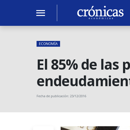
menu
ECONOMÍA
El 85% de las 
endeudamien
Fecha de publicación: 23/12/2016