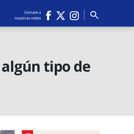
search
Súmate a
nuestras redes
 algún tipo de