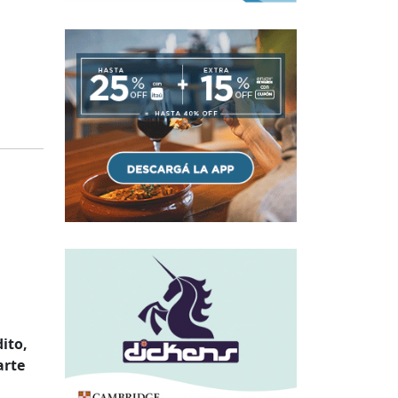
ito,
arte