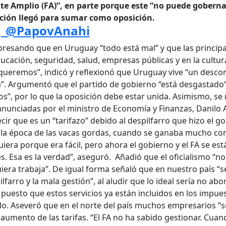
te Amplio (FA)”, en parte porque este “no puede goberna
ación llegó para sumar como oposición.
 | @PapovAnahi
resando que en Uruguay “todo está mal” y que las principa
ucación, seguridad, salud, empresas públicas y en la cultur
e queremos”, indicó y reflexionó que Uruguay vive “un desco
la”. Argumentó que el partido de gobierno “está desgastado”
os”, por lo que la oposición debe estar unida. Asimismo, se r
anunciadas por el ministro de Economía y Finanzas, Danilo A
cir que es un “tarifazo” debido al despilfarro que hizo el g
 la época de las vacas gordas, cuando se ganaba mucho con
ra porque era fácil, pero ahora el gobierno y el FA se est
 Esa es la verdad”, aseguró. Añadió que el oficialismo “no
iera trabaja”. De igual forma señaló que en nuestro país “
lfarro y la mala gestión”, al aludir que lo ideal sería no abo
 puesto que estos servicios ya están incluidos en los impue
ado. Aseveró que en el norte del país muchos empresarios “s
aumento de las tarifas. “El FA no ha sabido gestionar. Cuan