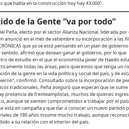
as que había en la construcción hoy hay 43.000”.
tido de la Gente “va por todo”
l Peña, electo por el sector Alianza Nacional, liderada por 
n anunció en el mes de setiembre su incorporación a las fil
 CRÓNICAS que ya se está pensando en un plan de gobierno
te sentido, afirmó que desean ganar el gobierno, por lo que
tro de estudio en el que el economista Javier de Haedo esta
ácticamente todas las áreas, pero queremos que tenga un ro
ción de la gente en la vida política y social del país, y de est
ierno”, confirmó. Consultado sobre la incorporación de p
ticos tradicionales, Peña aseguró que esperan que se sum
ay presencia de frenteamplistas, muchos de quienes ingre
co, aunque se sienten comprometidos a trabajar por el país.
 se está en campaña y que dar a conocer un nuevo partido po
ionales de 180 años insume mucho trabajo, aunque reconoc
do a su relación con el interior del país.