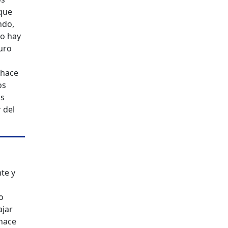
 que
ndo,
lo hay
turo
o
 hace
os
as
 del
z
te y
o
ajar
 hace