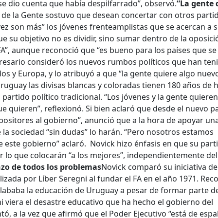
se dio cuenta que había despilfarrado”, observó.
“La gente 
do de la Gente sostuvo que desean concertar con otros parti
vez son más” los jóvenes frenteamplistas que se acercan a 
 su objetivo no es dividir, sino sumar dentro de la oposici
A”, aunque reconoció que “es bueno para los países que se
presario consideró los nuevos rumbos políticos que han ten
dos y Europa, y lo atribuyó a que “la gente quiere algo nuev
uguay las divisas blancas y coloradas tienen 180 años de h
partido político tradicional. “Los jóvenes y la gente quieren
ue quieren”, reflexionó. Si bien aclaró que desde el nuevo p
sitores al gobierno”, anunció que a la hora de apoyar un
de la sociedad “sin dudas” lo harán. “Pero nosotros estamos
e este gobierno” aclaró. Novick hizo énfasis en que su part
r lo que colocarán “a los mejores”, independientemente del
zo de todos los problemas
Novick comparó su iniciativa de
alizada por Líber Seregni al fundar el FA en el año 1971. Rec
lababa la educación de Uruguay a pesar de formar parte de
ni viera el desastre educativo que ha hecho el gobierno del
tó, a la vez que afirmó que el Poder Ejecutivo “está de espa