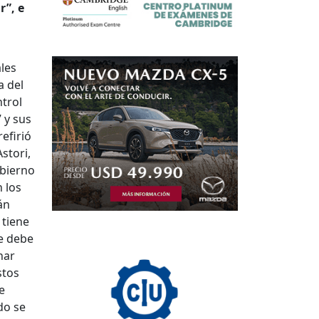
r”, e
les
a del
ntrol
 y sus
efirió
stori,
obierno
 los
án
 tiene
se debe
nar
stos
e
do se