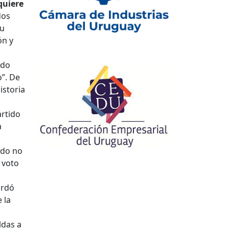
quiere
dos
su
ón y
ido
o”. De
istoria
artido
a
ido no
 voto
ordó
 la
ldas a