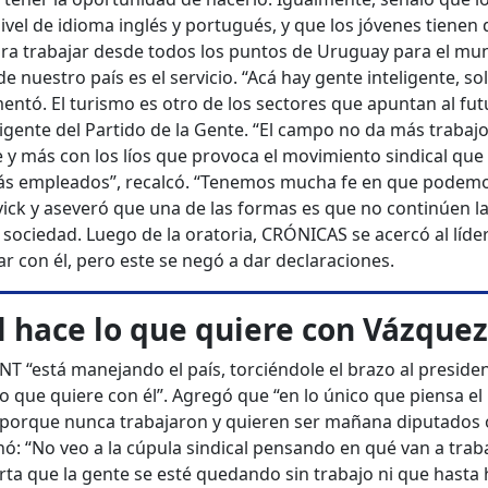
ivel de idioma inglés y portugués, y que los jóvenes tienen
ra trabajar desde todos los puntos de Uruguay para el mu
e nuestro país es el servicio. “Acá hay gente inteligente, so
entó. El turismo es otro de los sectores que apuntan al fu
irigente del Partido de la Gente. “El campo no da más trabaj
 y más con los líos que provoca el movimiento sindical que
más empleados”, recalcó. “Tenemos mucha fe en que podem
vick y aseveró que una de las formas es que no continúen l
 sociedad. Luego de la oratoria, CRÓNICAS se acercó al líder
ar con él, pero este se negó a dar declaraciones.
al hace lo que quiere con Vázque
NT “está manejando el país, torciéndole el brazo al presiden
o que quiere con él”. Agregó que “en lo único que piensa el
porque nunca trabajaron y quieren ser mañana diputados 
inó: “No veo a la cúpula sindical pensando en qué van a trab
orta que la gente se esté quedando sin trabajo ni que hasta