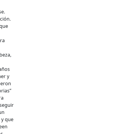
se.
ción.
 que
ara
abeza,
a
 años
er y
ieron
orias”
ra
seguir
un
 y que
seen
os