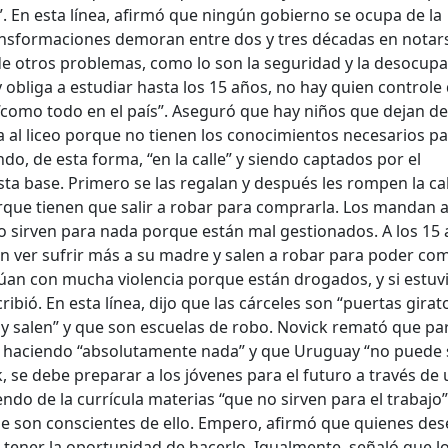
. En esta línea, afirmó que ningún gobierno se ocupa de la
ansformaciones demoran entre dos y tres décadas en notar
de otros problemas, como lo son la seguridad y la desocupa
y obliga a estudiar hasta los 15 años, no hay quien controle
“como todo en el país”. Aseguró que hay niños que dejan de
la al liceo porque no tienen los conocimientos necesarios p
do, de esta forma, “en la calle” y siendo captados por el
asta base. Primero se las regalan y después les rompen la c
rque tienen que salir a robar para comprarla. Los mandan 
no sirven para nada porque están mal gestionados. A los 15
n ver sufrir más a su madre y salen a robar para poder com
úan con mucha violencia porque están drogados, y si estuv
ibió. En esta línea, dijo que las cárceles son “puertas girat
 y salen” y que son escuelas de robo. Novick remató que pa
tá haciendo “absolutamente nada” y que Uruguay “no puede 
, se debe preparar a los jóvenes para el futuro a través de 
ndo de la currícula materias “que no sirven para el trabajo”
e son conscientes de ello. Empero, afirmó que quienes de
 tener la oportunidad de hacerlo. Igualmente, señaló que l