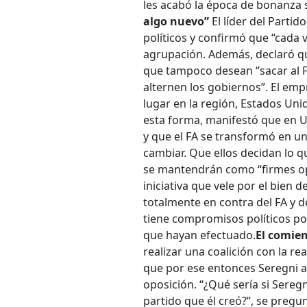
les acabó la época de bonanza 
algo nuevo”
El líder del Parti
políticos y confirmó que “cada 
agrupación. Además, declaró que
que tampoco desean “sacar al F
alternen los gobiernos”. El em
lugar en la región, Estados Uni
esta forma, manifestó que en Ur
y que el FA se transformó en un 
cambiar. Que ellos decidan lo q
se mantendrán como “firmes opo
iniciativa que vele por el bien 
totalmente en contra del FA y d
tiene compromisos políticos po
que hayan efectuado.
El comien
realizar una coalición con la re
que por ese entonces Seregni a
oposición. “¿Qué sería si Sereg
partido que él creó?”, se pregun