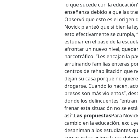
lo que sucede con la educación”
enseñanza debido a que las tr
Observó que esto es el origen 
Novick planteó que si bien la le
esto efectivamente se cumpla, 
estudiar en el pase de la escue
afrontar un nuevo nivel, quedan
narcotráfico. “Les encajan la p
arruinando familias enteras po
centros de rehabilitación que 
dejan su casa porque no quiere
drogarse. Cuando lo hacen, act
presos son más violentos”, descr
donde los delincuentes “entran
frenar esta situación no se es
así”.
Las propuestas
Para Novick
cambio en la educación, excluye
desaniman a los estudiantes qu
cursar estas asignaturas deben