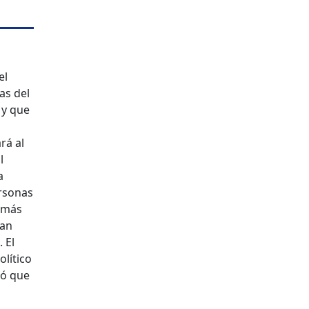
el
as del
 y que
rá al
l
a
ersonas
e más
san
 El
lítico
ió que