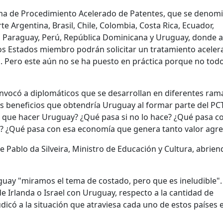
ma de Procedimiento Acelerado de Patentes, que se denom
e Argentina, Brasil, Chile, Colombia, Costa Rica, Ecuador,
, Paraguay, Perú, República Dominicana y Uruguay, donde 
os Estados miembro podrán solicitar un tratamiento aceler
s. Pero este aún no se ha puesto en práctica porque no tod
onvocó a diplomáticos que se desarrollan en diferentes ram
s beneficios que obtendría Uruguay al formar parte del PCT
e que hacer Uruguay? ¿Qué pasa si no lo hace? ¿Qué pasa co
? ¿Qué pasa con esa economía que genera tanto valor agr
e Pablo da Silveira, Ministro de Educación y Cultura, abrien
guay "miramos el tema de costado, pero que es ineludible".
 Irlanda o Israel con Uruguay, respecto a la cantidad de
dicó a la situación que atraviesa cada uno de estos países e