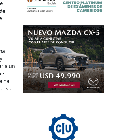
de
 de
e
rma
y
aría un
ue
a ha
or su
l