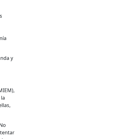
s
mía
anda y
(MIEM),
 la
llas,
 No
atentar