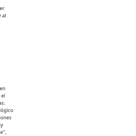
er
 al
 en
 el
as.
lógico
iones
uy
e",