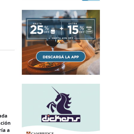
ada
ación
ría a