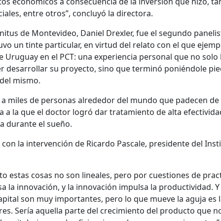
tos económicos a consecuencia de la inversión que hizo, ta
les, entre otros”, concluyó la directora.
initus de Montevideo, Daniel Drexler, fue el segundo panelis
vo un tinte particular, en virtud del relato con el que ejempl
de Uruguay en el PCT: una experiencia personal que no solo 
der desarrollar su proyecto, sino que terminó poniéndole pi
 del mismo.
r a miles de personas alrededor del mundo que padecen de
 a la que el doctor logró dar tratamiento de alta efectivida
a durante el sueño.
zo con la intervención de Ricardo Pascale, presidente del Inst
o estas cosas no son lineales, pero por cuestiones de prac
a la innovación, y la innovación impulsa la productividad. Y
capital son muy importantes, pero lo que mueve la aguja es 
ores. Sería aquella parte del crecimiento del producto que n