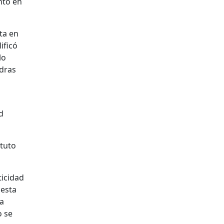
nto en
ta en
ificó
lo
edras
d
ituto
ticidad
 esta
la
o se