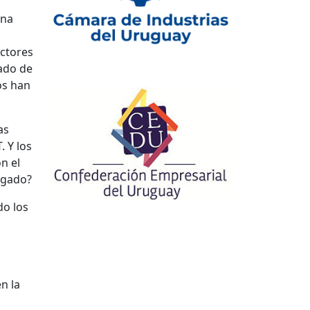
ina
actores
ado de
os han
as
. Y los
n el
egado?
do los
n la