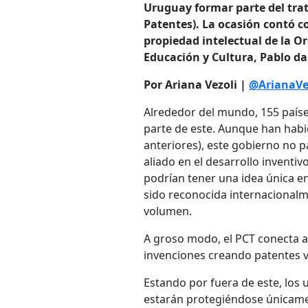
Uruguay formar parte del trat
Patentes). La ocasión contó c
propiedad intelectual de la O
Educación y Cultura, Pablo da 
Por Ariana Vezoli |
@ArianaVe
Alrededor del mundo, 155 país
parte de este. Aunque han habid
anteriores), este gobierno no 
aliado en el desarrollo inventi
podrían tener una idea única e
sido reconocida internacionalm
volumen.
A groso modo, el PCT conecta a
invenciones creando patentes v
Estando por fuera de este, los
estarán protegiéndose únicament