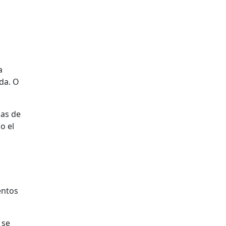
a
da. O
sas de
o el
entos
 se