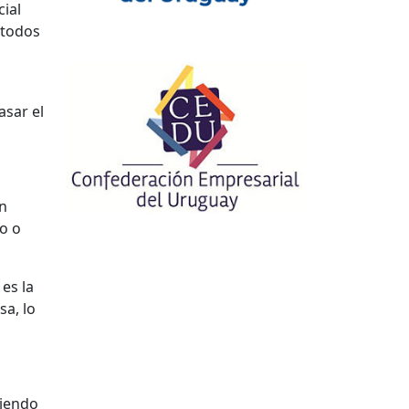
cial
 todos
asar el
en
no o
es la
sa, lo
ciendo