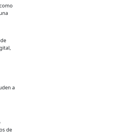
s como
 una
 de
ital,
cuden a
o
ios de