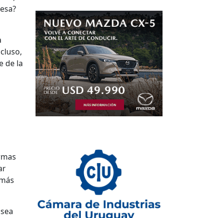
resa?
a
cluso,
e de la
ormas
ar
 más
 sea