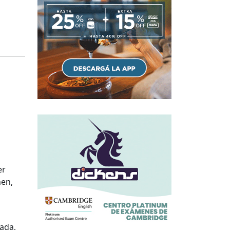
er
nen,
u
ada,