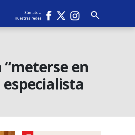
search
Súmate a
nuestras redes
a “meterse en
 especialista