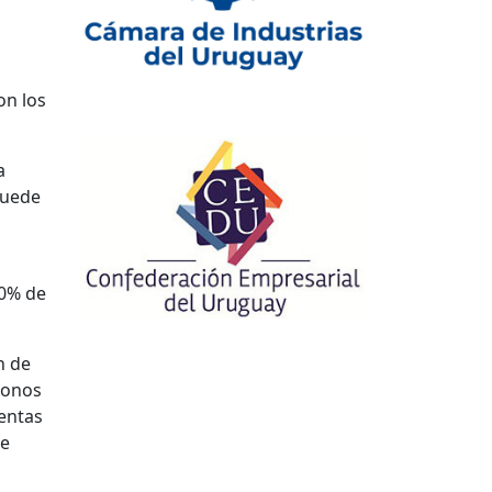
on los
a
puede
10% de
n de
bonos
entas
te