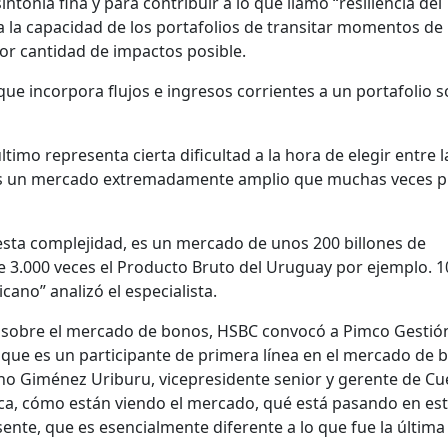
tonía fina y para contribuir a lo que llamó “resiliencia del
e a la capacidad de los portafolios de transitar momentos de
or cantidad de impactos posible.
que incorpora flujos e ingresos corrientes a un portafolio s
imo representa cierta dificultad a la hora de elegir entre l
 Es un mercado extremadamente amplio que muchas veces 
esta complejidad, es un mercado de unos 200 billones de
e 3.000 veces el Producto Bruto del Uruguay por ejemplo. 
ano” analizó el especialista.
a sobre el mercado de bonos, HSBC convocó a Pimco Gestió
 que es un participante de primera línea en el mercado de 
ano Giménez Uriburu, vicepresidente senior y gerente de Cu
ca, cómo están viendo el mercado, qué está pasando en es
nte, que es esencialmente diferente a lo que fue la última