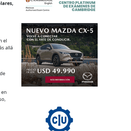
lares,
n el
s allá
 de
 en
so,