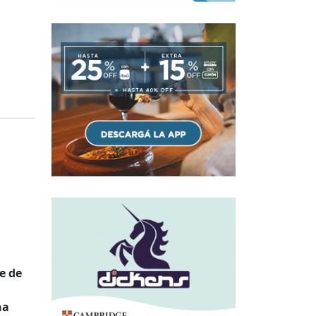
e de
na