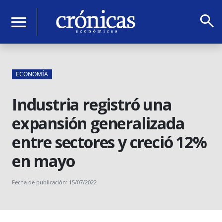
search
menu
ECONOMÍA
Industria registró una
expansión generalizada
entre sectores y creció 12%
en mayo
Fecha de publicación: 15/07/2022