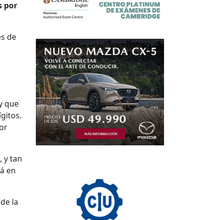
s por
es de
y que
gitos.
yor
, y tan
rá en
de la