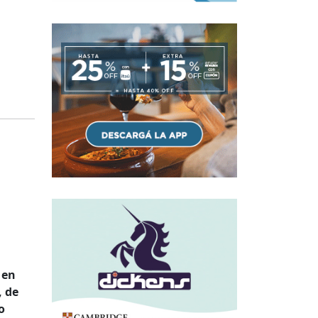
 en
, de
o