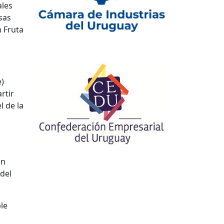
ales
sas
n Fruta
e)
rtir
l de la
ón
 del
ble