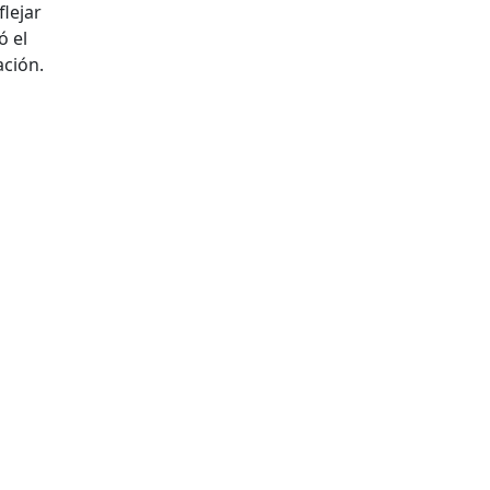
lejar
ó el
ación.