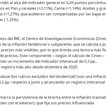
idió al alza del indicador general en 0,26 puntos porcentu
tos en Pan y cereales (+2,11%), Carne (+1,14%), Aceites y gra
cas (+1,27%), que pudieron ser compensadas por las bajas e
s (-1,25%).
atos del INE, el Centro de Investigaciones Económicas (Cinv
de la inflación tendencial o subyacente, que se calcula a pa
 precios más volátiles, por lo que brinda una lectura más fie
 de precios. Este componente —según el cálculo de Cinve—
ndo un incremento del indicador interanual de 0,3 pp.,
 registro más alto desde diciembre de 2020.
idual (los rubros excluidos del tendencial) tuvo una inflaci
2 pp. respecto a junio y alcanzando un registro interanual
arca la persistencia de la brecha entre la inflación transa
les con el exterior), que fija sus precios influenciada