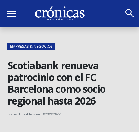
search
menu
EMPRESAS & NEGOCIOS
Scotiabank renueva
patrocinio con el FC
Barcelona como socio
regional hasta 2026
Fecha de publicación: 02/09/2022