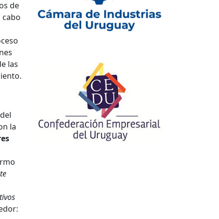
dos de
a cabo
oceso
enes
e las
iento.
 del
on la
res
ermo
te
tivos
edor: