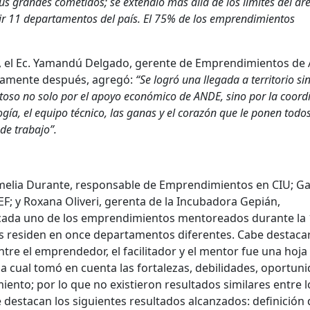
s grandes cometidos; se extendió más allá de los límites del ár
ir 11 departamentos del país. El 75% de los emprendimientos
 el Ec. Yamandú Delgado, gerente de Emprendimientos de
tamente después, agregó:
“Se logró una llegada a territorio si
toso no solo por el apoyo económico de ANDE, sino por la coord
ogía, el equipo técnico, las ganas y el corazón que le ponen todos
de trabajo”.
 Amelia Durante, responsable de Emprendimientos en CIU; Ga
F; y Roxana Oliveri, gerenta de la Incubadora Gepián,
 cada uno de los emprendimientos mentoreados durante la 
es residen en once departamentos diferentes. Cabe destaca
tre el emprendedor, el facilitador y el mentor fue una hoja
la cual tomó en cuenta las fortalezas, debilidades, oportun
nto; por lo que no existieron resultados similares entre l
e destacan los siguientes resultados alcanzados: definición 