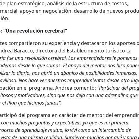
de plan estratégico, análisis de la estructura de costos,
comercial, apoyo en negociación, desarrollo de nuevos produ
ción.
: “Una revolución cerebral”
antes compartieron su experiencia y destacaron los aportes 
ea Baracco, directora del Establecimiento turístico La
ría fue una revolución cerebral. Los emprendedores le ponemo
demos desde lo que somos. El apoyo del mentor nos hizo poner
lizar lo diario, nos abrió un abanico de posibilidades inmensas.
villosa. Nos hace ver nuestros emprendimientos desde otro lug
icipación en el programa, Andrea comentó:
“Participar del pr
xitosos y motivadores, sino que nos deja con una adrenalina que
 el Plan que hicimos juntos”.
 participó del programa en carácter de mentor del emprend
 con muchas preguntas y expectativas ya que es mi primera
roceso de aprendizaje mutuo, lo viví como un intercambio de
e vista de una misma realidad. Surgieron muchos por qué y para