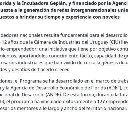
orida y la Incubadora Gepián, y financiado por la Agenc
puesta a la generación de redes intergeneracionales uni
uestos a brindar su tiempo y experiencia con noveles
dedores nacionales resulta fundamental para el desarrollo
de 12 años que la Cámara de Industrias del Uruguay (CIU) lle
o-emprendedor; una iniciativa que tiene por objetivo contr
mientos, aportándoles conocimiento tácito, capacidad de g
sarios industriales que han vivido de cerca la génesis de 
udes y desafíos de hacerlo crecer.
ciones, el Programa se ha desarrollado en el marco de trab
 y la Agencia de Desarrollo Económico de Florida (ADEF), co
cional de Desarrollo (ANDE). De esta forma, durante la tot
 13, el programa ha vinculado exitosamente a
177
emprende
sarios mentores a lo largo y ancho del territorio nacional.