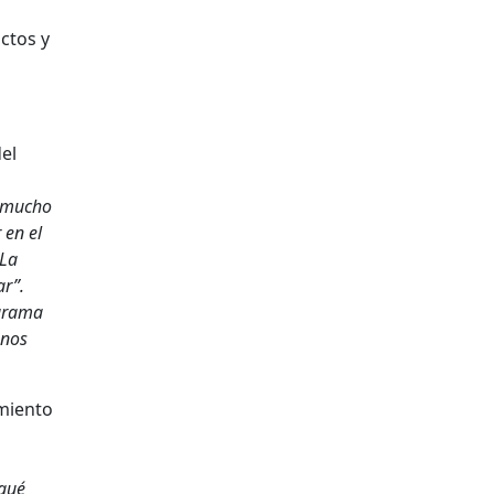
ctos y
del
s mucho
 en el
 La
ar”.
ograma
 nos
imiento
 qué