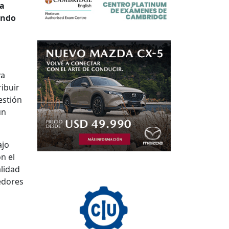
ia
endo
va
ibuir
estión
un
ajo
n el
alidad
dores