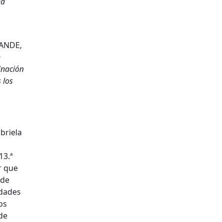
ea
 ANDE,
n
inación
 los
briela
13.ª
r que
 de
idades
os
de