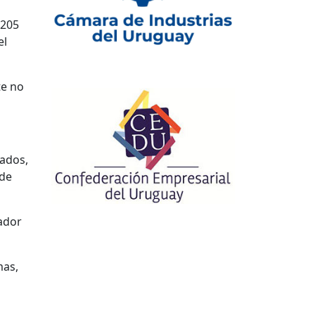
 205
el
te no
pados,
 de
ador
mas,