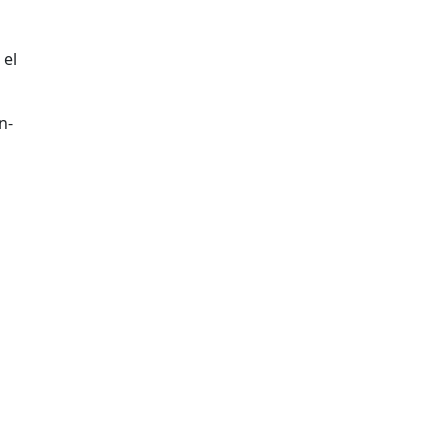
 el
n-