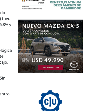
ado
) tuvo
6,8% y
ológica
te,
bajo.
Sin
dentro