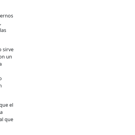
iernos
,
las
o sirve
on un
a
o
n
 que el
ra
al que