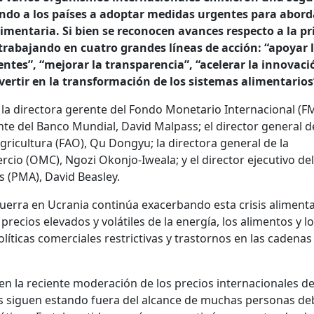
ndo a los países a adoptar medidas urgentes para abord
limentaria. Si bien se reconocen avances respecto a la p
 trabajando en cuatro grandes líneas de acción: “apoyar 
entes”, “mejorar la transparencia”, “acelerar la innovaci
vertir en la transformación de los sistemas alimentarios
la directora gerente del Fondo Monetario Internacional (FM
ente del Banco Mundial, David Malpass; el director general d
gricultura (FAO), Qu Dongyu; la directora general de la
cio (OMC), Ngozi Okonjo-Iweala; y el director ejecutivo del
 (PMA), David Beasley.
uerra en Ucrania continúa exacerbando esta crisis alimenta
precios elevados y volátiles de la energía, los alimentos y l
olíticas comerciales restrictivas y trastornos en las cadenas
en la reciente moderación de los precios internacionales de
os siguen estando fuera del alcance de muchas personas de