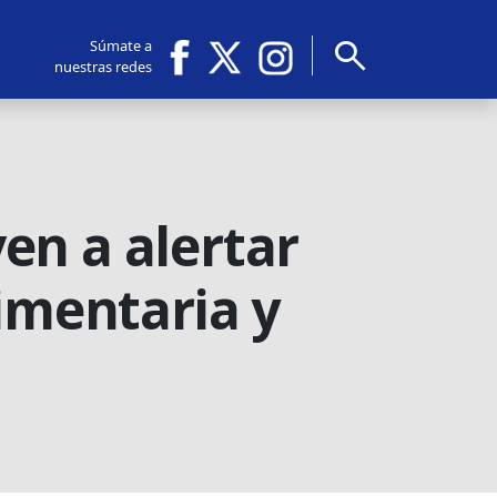
search
Súmate a
nuestras redes
en a alertar
limentaria y