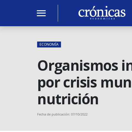
menu
ECONOMÍA
Organismos in
por crisis mun
nutrición
Fecha de publicación: 07/10/2022