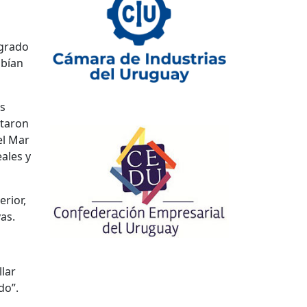
ogrado
abían
as
ltaron
el Mar
ales y
erior,
vas.
llar
do”.