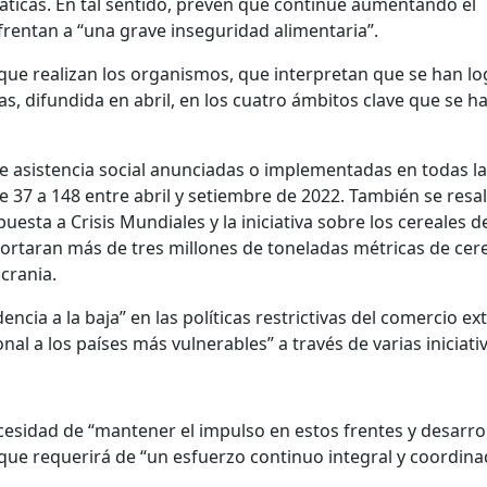
limáticas. En tal sentido, prevén que continúe aumentando el
entan a “una grave inseguridad alimentaria”.
 que realizan los organismos, que interpretan que se han l
as, difundida en abril, en los cuatro ámbitos clave que se h
 asistencia social anunciadas o implementadas en todas l
 37 a 148 entre abril y setiembre de 2022. También se resa
esta a Crisis Mundiales y la iniciativa sobre los cereales d
ortaran más de tres millones de toneladas métricas de cere
crania.
ncia a la baja” en las políticas restrictivas del comercio ext
nal a los países más vulnerables” a través de varias iniciati
ecesidad de “mantener el impulso en estos frentes y desarro
o que requerirá de “un esfuerzo continuo integral y coordina