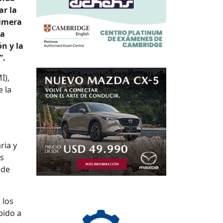
ar la
rimera
la
ón y la
”.
I),
e la
ria y
os
 de
 los
bido a