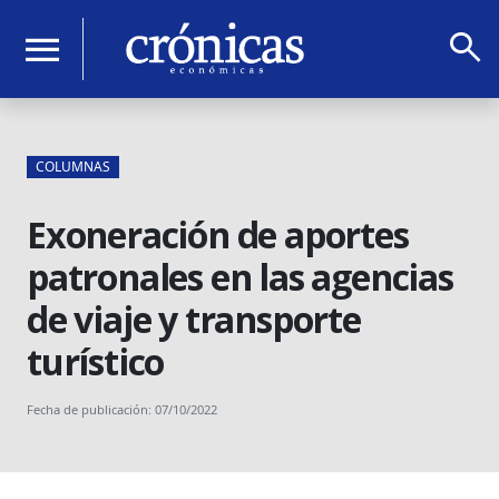
search
menu
COLUMNAS
Exoneración de aportes
patronales en las agencias
de viaje y transporte
turístico
Fecha de publicación: 07/10/2022