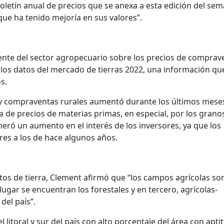
boletín anual de precios que se anexa a esta edición del se
ue ha tenido mejoría en sus valores”.
gente del sector agropecuario sobre los precios de comprav
 los datos del mercado de tierras 2022, una información qu
os.
 y compraventas rurales aumentó durante los últimos mese
a de precios de materias primas, en especial, por los granos
neró un aumento en el interés de los inversores, ya que los
es a los de hace algunos años.
s de tierra, Clement afirmó que “los campos agrícolas son
ar se encuentran los forestales y en tercero, agrícolas-
del país”.
litoral y sur del país con alto porcentaje del área con apti