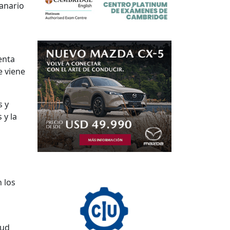
manario
enta
e viene
s y
 y la
 los
tud