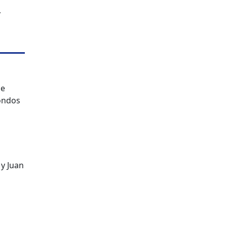
y
ce
fondos
 y Juan