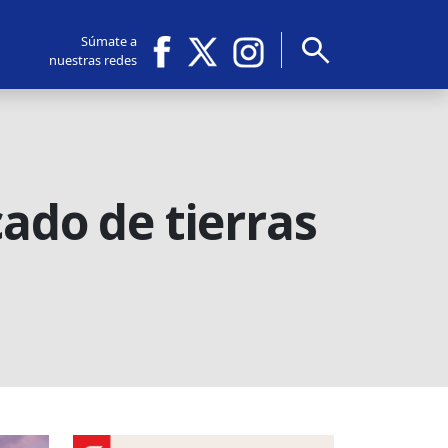
search
Súmate a
nuestras redes
ado de tierras