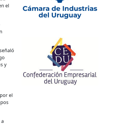
n el
e
un
 señaló
rgo
s y
por el
mpos
 a