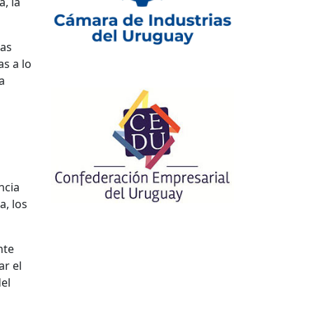
, la
nas
s a lo
a
ncia
a, los
nte
r el
el