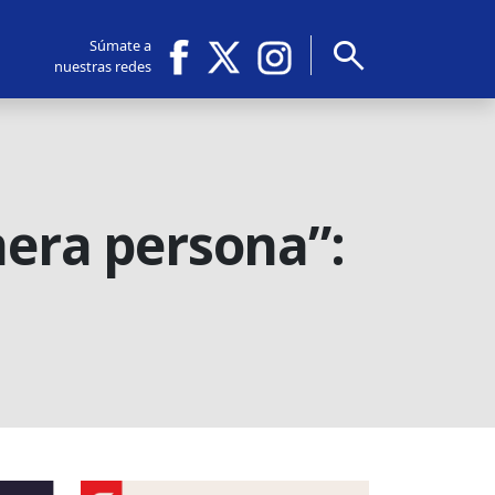
search
Súmate a
nuestras redes
mera persona”: