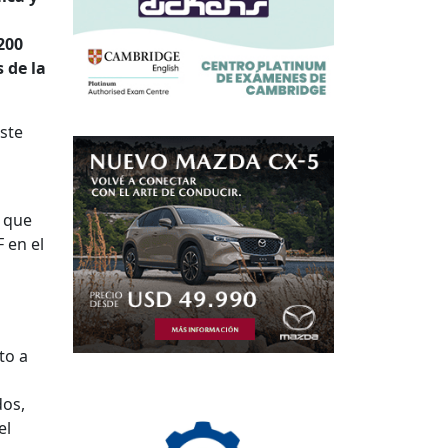
200
 de la
este
o que
 en el
to a
dos,
el