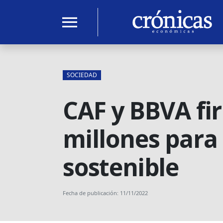
menu
SOCIEDAD
CAF y BBVA fi
millones para 
sostenible
Fecha de publicación: 11/11/2022