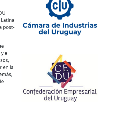
MOU
 Latina
a post-
ue
y el
rsos,
r en la
demás,
le