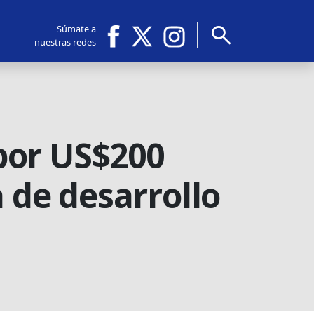
search
Súmate a
nuestras redes
por US$200
a de desarrollo