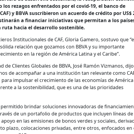
 los rezagos enfrentados por el covid-19, el banco de
(CAF) y BBVA suscribieron un acuerdo de crédito por US$ 
stinarán a financiar iniciativas que permitan a los países
ruta hacia el desarrollo sostenible.
ieros Institucionales de CAF, Gloria Gamero, sostuvo que “
a sólida relación que gozamos con BBVA y su importante
imiento en la región de América Latina y el Caribe”.
idad de Clientes Globales de BBVA, José Ramón Vizmanos, dij
os de acompañar a una institución tan relevante como CAF
para impulsar el crecimiento de las economías de América
rente a la sostenibilidad, que es una de las prioridades
a permitido brindar soluciones innovadoras de financiamien
 través de un portafolio de productos que incluyen líneas de
 apoyo en las emisiones de bonos verdes y sociales, deriva
o plazo, colocaciones privadas, entre otros, enfocados en 