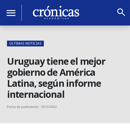
search
menu
ÚLTIMAS NOTICIAS
Uruguay tiene el mejor
gobierno de América
Latina, según informe
internacional
Fecha de publicación: 13/12/2022