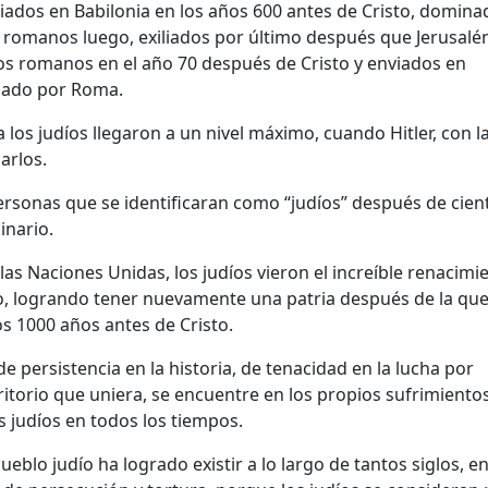
liados en Babilonia en los años 600 antes de Cristo, domin
os romanos luego, exiliados por último después que Jerusalé
os romanos en el año 70 después de Cristo y enviados en
nado por Roma.
 los judíos llegaron a un nivel máximo, cuando Hitler, con l
arlos.
ersonas que se identificaran como “judíos” después de cien
inario.
las Naciones Unidas, los judíos vieron el increíble renacimi
, logrando tener nuevamente una patria después de la qu
os 1000 años antes de Cristo.
de persistencia en la historia, de tenacidad en la lucha por
itorio que uniera, se encuentre en los propios sufrimientos
s judíos en todos los tiempos.
ueblo judío ha logrado existir a lo largo de tantos siglos, e