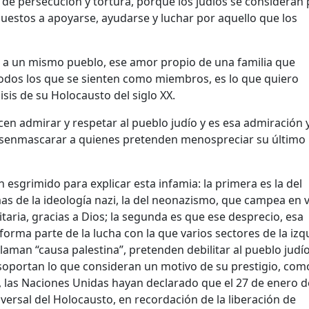
de persecución y tortura, porque los judíos se consideran 
puestos a apoyarse, ayudarse y luchar por aquello que los
 a un mismo pueblo, ese amor propio de una familia que
todos los que se sienten como miembros, es lo que quiero
isis de su Holocausto del siglo XX.
en admirar y respetar al pueblo judío y es esa admiración 
esenmascarar a quienes pretenden menospreciar su último
 esgrimido para explicar esta infamia: la primera es la del
as de la ideología nazi, la del neonazismo, que campea en 
aria, gracias a Dios; la segunda es que ese desprecio, esa
forma parte de la lucha con la que varios sectores de la izq
llaman “causa palestina”, pretenden debilitar al pueblo judí
soportan lo que consideran un motivo de su prestigio, com
, las Naciones Unidas hayan declarado que el 27 de enero 
ersal del Holocausto, en recordación de la liberación de