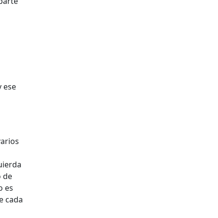
parte
y ese
varios
uierda
o de
o es
de cada