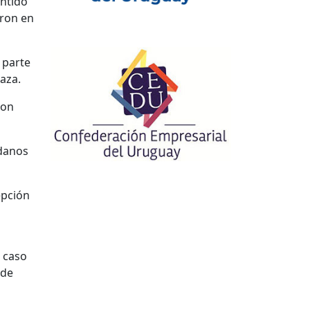
entido
eron en
 parte
aza.
son
adanos
epción
l caso
 de