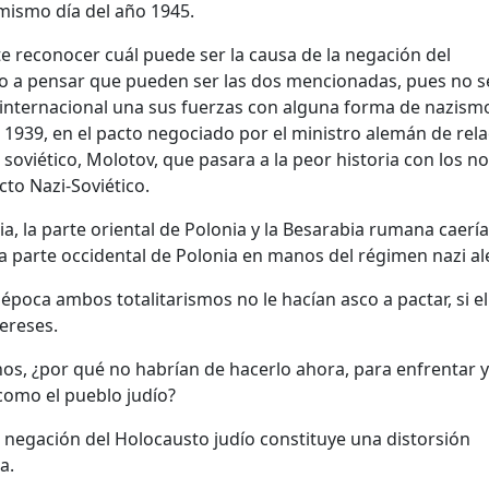
mismo día del año 1945.
te reconocer cuál puede ser la causa de la negación del
do a pensar que pueden ser las dos mencionadas, pues no se
internacional una sus fuerzas con alguna forma de nazism
 1939, en el pacto negociado por el ministro alemán de rel
r soviético, Molotov, que pasara a la peor historia con los 
to Nazi-Soviético.
ia, la parte oriental de Polonia y la Besarabia rumana caerí
la parte occidental de Polonia en manos del régimen nazi a
época ambos totalitarismos no le hacían asco a pactar, si el
ereses.
s, ¿por qué no habrían de hacerlo ahora, para enfrentar y
omo el pueblo judío?
 negación del Holocausto judío constituye una distorsión
a.