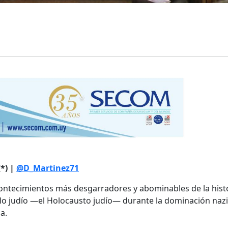
*) |
@D_Martinez71
contecimientos más desgarradores y abominables de la histo
lo judío —el Holocausto judío— durante la dominación nazi
a.