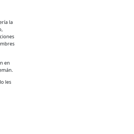
ría la
o,
aciones
nombres
an en
lemán.
lo les