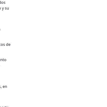
ados
n y su
a
tos de
ento
e
, en
n