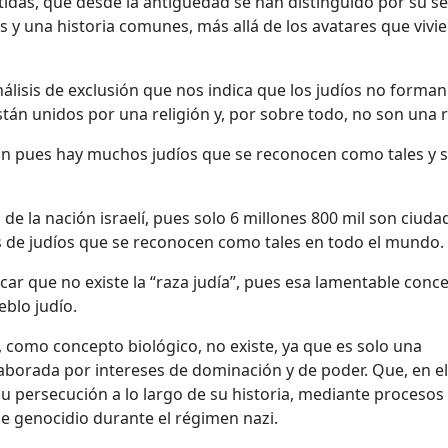
idas, que desde la antigüedad se han distinguido por su s
s y una historia comunes, más allá de los avatares que vivi
álisis de exclusión que nos indica que los judíos no forman
stán unidos por una religión y, por sobre todo, no son una r
ón pues hay muchos judíos que se reconocen como tales y 
 de la nación israelí, pues solo 6 millones 800 mil son ciud
nes de judíos que se reconocen como tales en todo el mundo.
car que no existe la “raza judía”, pues esa lamentable conc
eblo judío.
 como concepto biológico, no existe, ya que es solo una
laborada por intereses de dominación y de poder. Que, en e
su persecución a lo largo de su historia, mediante procesos
, de genocidio durante el régimen nazi.