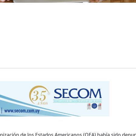
ganización de los Estados Americanos (OEA) había sido denu