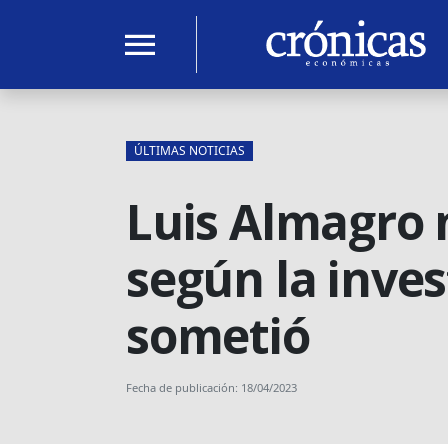
menu
ÚLTIMAS NOTICIAS
Luis Almagro n
según la inves
sometió
Fecha de publicación: 18/04/2023