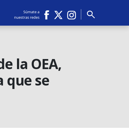
search
Súmate a
nuestras redes
de la OEA,
a que se