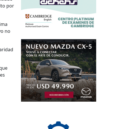
lto por
nima
yo no
laridad
 que
nes