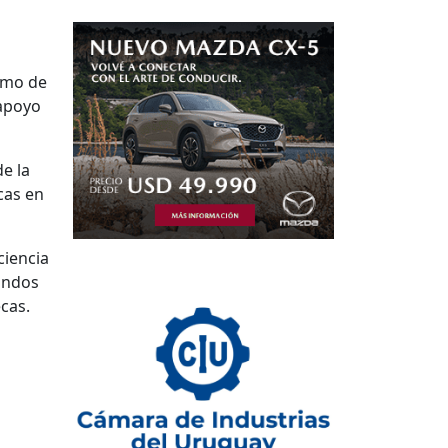
como de
 apoyo
e la
cas en
ciencia
fondos
cas.