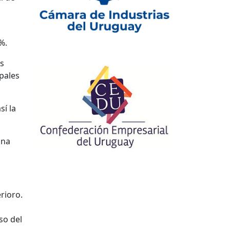
%.
os
pales
sí la
una
rioro.
so del