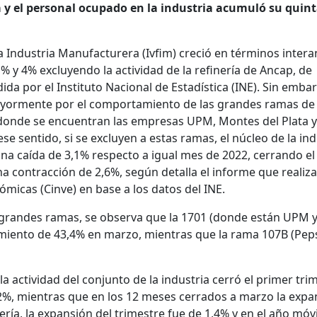
 y el personal ocupado en la industria acumuló su quint
la Industria Manufacturera (Ivfim) creció en términos inter
 y 4% excluyendo la actividad de la refinería de Ancap, de
ida por el Instituto Nacional de Estadística (INE). Sin emba
mayormente por el comportamiento de las grandes ramas de
s donde se encuentran las empresas UPM, Montes del Plata y
e sentido, si se excluyen a estas ramas, el núcleo de la ind
a caída de 3,1% respecto a igual mes de 2022, cerrando el
a contracción de 2,6%, según detalla el informe que realiza
micas (Cinve) en base a los datos del INE.
s grandes ramas, se observa que la 1701 (donde están UPM 
imiento de 43,4% en marzo, mientras que la rama 107B (Peps
la actividad del conjunto de la industria cerró el primer tri
2%, mientras que en los 12 meses cerrados a marzo la expa
ería, la expansión del trimestre fue de 1,4% y en el año móvi