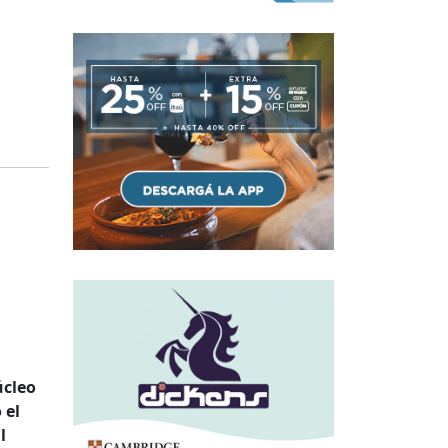
úcleo
 el
l