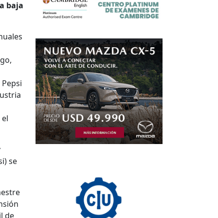
a baja
anuales
rgo,
 Pepsi
ustria
 el
y
i) se
mestre
nsión
l de