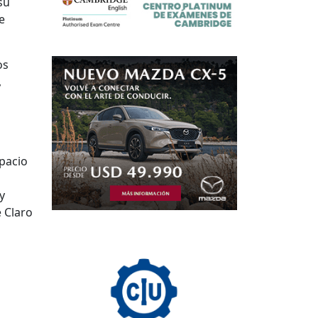
su
e
os
,
spacio
y
e Claro