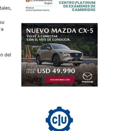
tales,
su
ra
n del