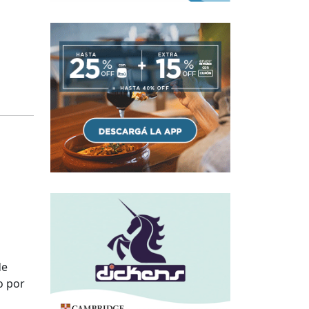
de
o por