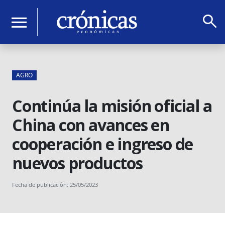
search
menu
AGRO
Continúa la misión oficial a
China con avances en
cooperación e ingreso de
nuevos productos
Fecha de publicación: 25/05/2023