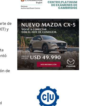
arte de
IT) y
ta
ontó
ión de
el