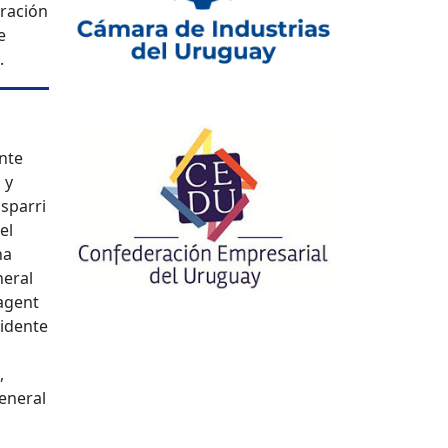
eración
e
.
nte
 y
sparri
el
na
neral
agent
sidente
,
eneral