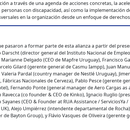
cción a través de una agenda de acciones concretas, la acel
 personas con discapacidad, así como la implementación d
nsversales en la organización desde un enfoque de derechos
e pasaron a formar parte de esta alianza a partir del prese
Darscht (director general del Instituto Nacional de Empleo
), Marianne Delgado (CEO de Mapfre Uruguay), Francisco Ga
arcelo Gilard (gerente general de Casmu Iampp), Juan Manu
, Valeria Pardal (country manager de Nestlé Uruguay), Jime
 Fábricas Nacionales de Cerveza), Pablo Pesce (gerente ge
otel), Fernando Ponte (general manager de Aero Cargas as 
n Ravecca (co founder & CEO de Kinko), Ignacio Ruglio (pre
go Sayanes (CEO & Founder at RUA Assistance / ServiciosYa /
UK), Alejo Umpiérrez (intendente departamental de Rocha)
r de Bayton Group), y Flávio Vasques de Oliveira (gerente g