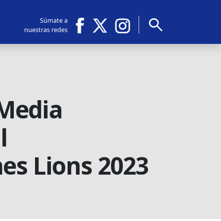
search
Súmate a
nuestras redes
“Media
l
es Lions 2023