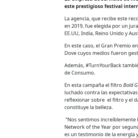
este prestigioso festival inter
La agencia, que recibe este re
en 2019, fue elegida por un jur
EE.UU, India, Reino Unido y Aust
En este caso, el Gran Premio 
Dove cuyos medios fueron ges
Además, #TurnYourBack también
de Consumo.
En esta campaña el filtro
Bold 
luchado contra las expectativas 
reflexionar sobre el filtro y e
constituye la belleza.
“Nos sentimos increíblemente
Network of the Year por segund
es un testimonio de la energía