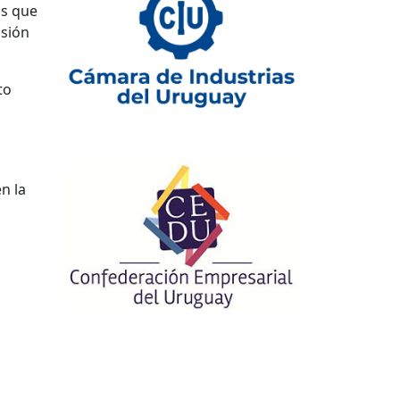
as que
asión
to
n la