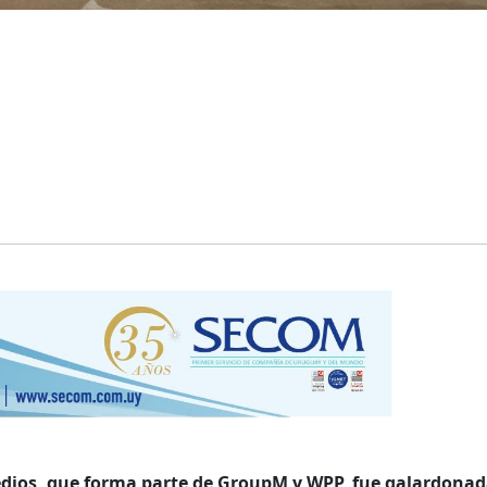
edios, que forma parte de GroupM y WPP, fue galardonad