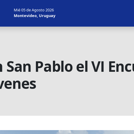
Mié 05 de Agosto 2026
Montevideo, Uruguay
n San Pablo el VI En
venes