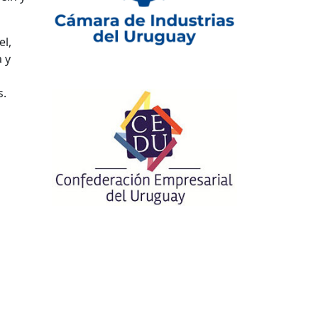
el,
 y
s.