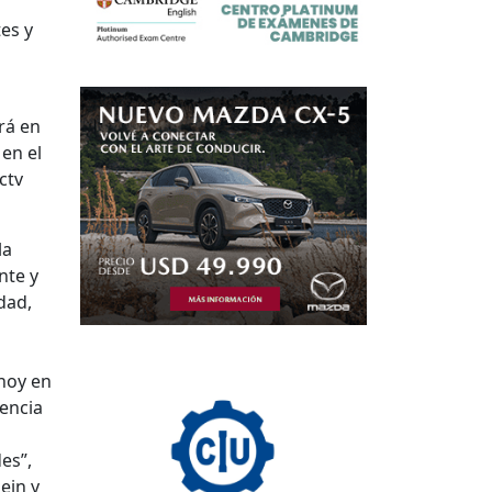
es y
rá en
en el
ctv
la
nte y
dad,
 hoy en
encia
es”,
ein y