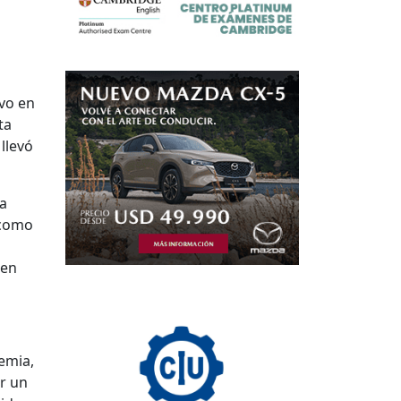
vo en
ta
llevó
la
 como
en
demia,
r un