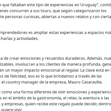
e que faltaban este tipo de experiencias en Uruguay”, cont
enes concurren a sus tours, que según categorizaron los
e personas curiosas, abiertas a nuevos relatos y con ciert
 emprendedores es ampliar estas experiencias a espacios más
harlas y actividades.
s
ata de crear emociones y recuerdos duraderos. Además, nu
izables, involucran a los clientes de manera profunda, gen
nen un mayor impacto emocional al regalar. La clave está en 
de felicidad, eso es lo que brindamos a través de las
ó el country manager de la empresa, Mauro Casaravilla.
 como una forma diferente de vivir emociones y experienci
s en el ámbito de la gastronomía, el relax, la aventura o las
 y empresas, quien recibe este regalo puede decidir, dentr
quiere vivir.