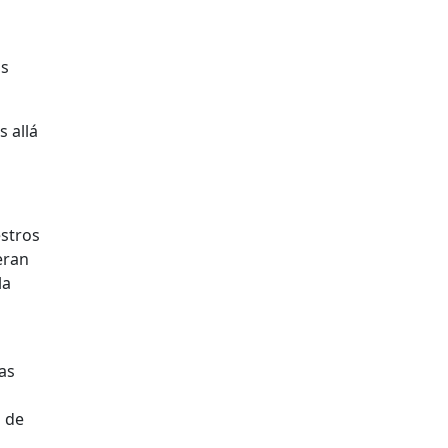
ó
as
 allá
estros
eran
la
as
o de