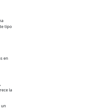
na
te tipo
as en
,
rece la
e un