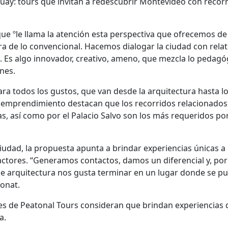
guay: tours que invitan a redescubrir Montevideo con recor
ue ºle llama la atención esta perspectiva que ofrecemos de
a de lo convencional. Hacemos dialogar la ciudad con relat
o. Es algo innovador, creativo, ameno, que mezcla lo pedagó
anes.
ara todos los gustos, que van desde la arquitectura hasta l
e emprendimiento destacan que los recorridos relacionados
as, así como por el Palacio Salvo son los más requeridos por
iudad, la propuesta apunta a brindar experiencias únicas a 
 actores. “Generamos contactos, damos un diferencial y, por
e arquitectura nos gusta terminar en un lugar donde se p
monat.
les de Peatonal Tours consideran que brindan experiencias 
a.