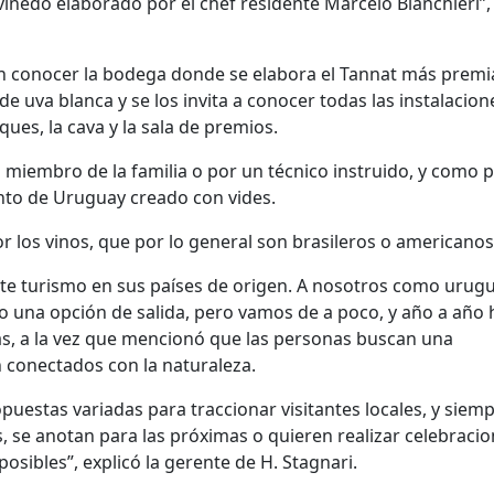
 viñedo elaborado por el chef residente Marcelo Bianchieri”,
den conocer la bodega donde se elabora el Tannat más prem
e uva blanca y se los invita a conocer todas las instalacione
ues, la cava y la sala de premios.
 miembro de la familia o por un técnico instruido, y como p
nto de Uruguay creado con vides.
r los vinos, que por lo general son brasileros o americanos
te turismo en sus países de origen. A nosotros como urug
o una opción de salida, pero vamos de a poco, y año a año 
s, a la vez que mencionó que las personas buscan una
n conectados con la naturaleza.
uestas variadas para traccionar visitantes locales, y siem
, se anotan para las próximas o quieren realizar celebraci
sibles”, explicó la gerente de H. Stagnari.