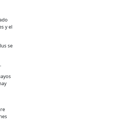
iado
s y el
lus se
.
uayos
hay
pre
ones