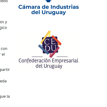
ridos
os y
gico
o
 con
 el
partir
ueda
que la