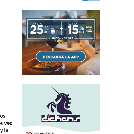
mos
da vez
y la