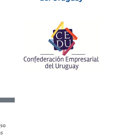
uso
as