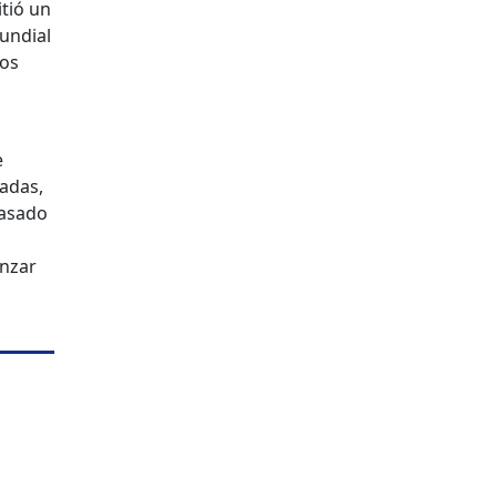
itió un
undial
cos
e
cadas,
basado
anzar