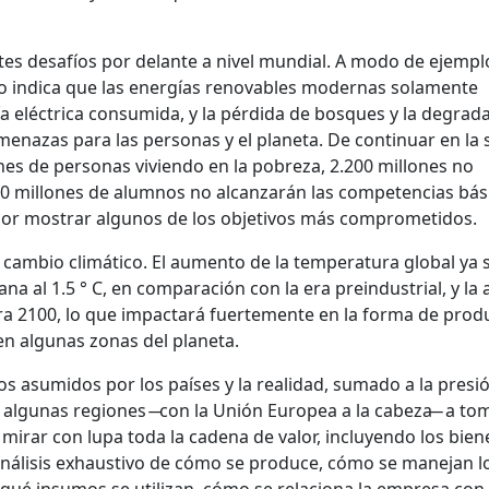
ntes desafíos por delante a nivel mundial. A modo de ejempl
o indica que las energías renovables modernas solamente
a eléctrica consumida, y la pérdida de bosques y la degrad
menazas para las personas y el planeta. De continuar en la
nes de personas viviendo en la pobreza, 2.200 millones no
0 millones de alumnos no alcanzarán las competencias bás
, por mostrar algunos de los objetivos más comprometidos.
l cambio climático. El aumento de la temperatura global ya 
na al 1.5 ° C, en comparación con la era preindustrial, y la 
ara 2100, lo que impactará fuertemente en la forma de produ
 en algunas zonas del planeta.
s asumidos por los países y la realidad, sumado a la presi
 a algunas regiones ̶ con la Unión Europea a la cabeza ̶ a to
 mirar con lupa toda la cadena de valor, incluyendo los bie
un análisis exhaustivo de cómo se produce, cómo se manejan l
qué insumos se utilizan, cómo se relaciona la empresa con 