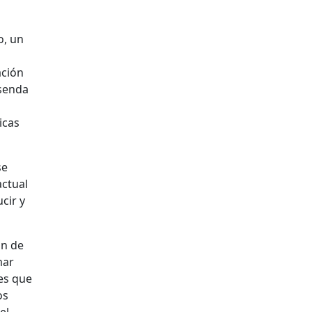
o, un
ación
 senda
icas
se
actual
cir y
ón de
mar
nes que
os
el