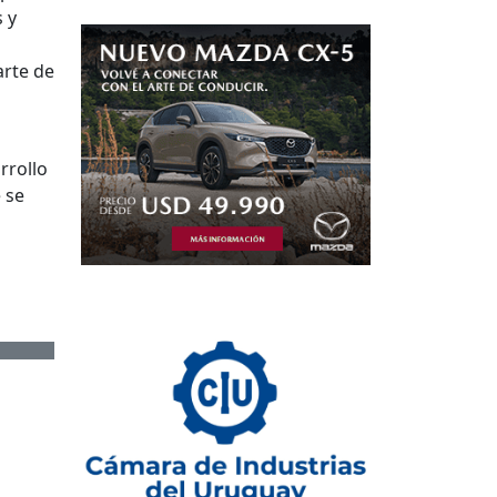
 y
arte de
rrollo
 se