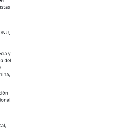
estas
 ONU,
cia y
a del
e
hina,
ción
ional,
al,