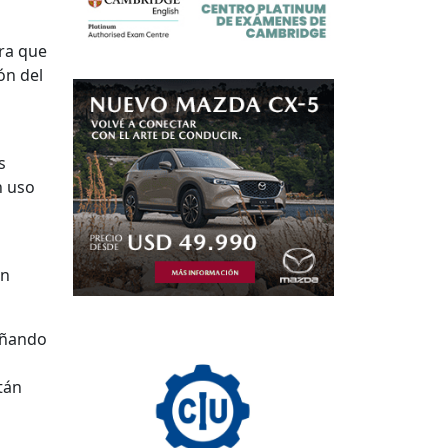
ra que
ón del
s
n uso
ón
señando
tán