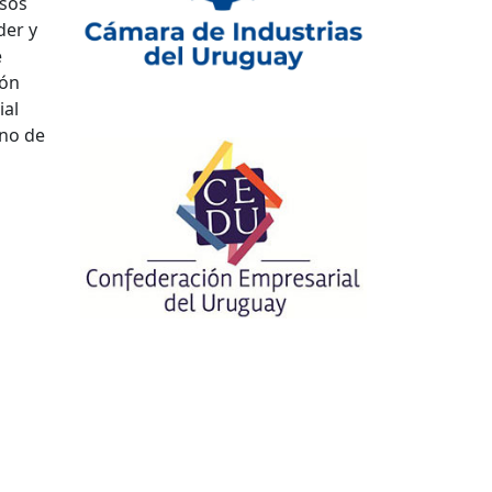
rsos
der y
e
ión
ial
rno de