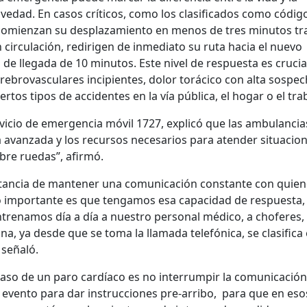
edad. En casos críticos, como los clasificados como código
 comienzan su desplazamiento en menos de tres minutos tr
en circulación, redirigen de inmediato su ruta hacia el nuevo
e llegada de 10 minutos. Este nivel de respuesta es crucia
rebrovasculares incipientes, dolor torácico con alta sospe
rtos tipos de accidentes en la vía pública, el hogar o el tra
ervicio de emergencia móvil 1727, explicó que las ambulancia
 avanzada y los recursos necesarios para atender situacio
obre ruedas”, afirmó.
ortancia de mantener una comunicación constante con quie
“Lo importante es que tengamos esa capacidad de respuesta,
ntrenamos día a día a nuestro personal médico, a choferes,
na, ya desde que se toma la llamada telefónica, se clasifica
 señaló.
caso de un paro cardíaco es no interrumpir la comunicación
 evento para dar instrucciones pre-arribo, para que en eso