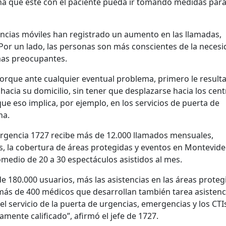
na que esté con el paciente pueda ir tomando medidas par
encias móviles han registrado un aumento en las llamadas,
 Por un lado, las personas son más conscientes de la neces
mas preocupantes.
porque ante cualquier eventual problema, primero le result
hacia su domicilio, sin tener que desplazarse hacia los cen
ue eso implica, por ejemplo, en los servicios de puerta de
na.
ergencia 1727 recibe más de 12.000 llamados mensuales,
s, la cobertura de áreas protegidas y eventos en Montevide
medio de 20 a 30 espectáculos asistidos al mes.
 180.000 usuarios, más las asistencias en las áreas proteg
de más de 400 médicos que desarrollan también tarea asistenc
 servicio de la puerta de urgencias, emergencias y los CTIs
amente calificado”, afirmó el jefe de 1727.