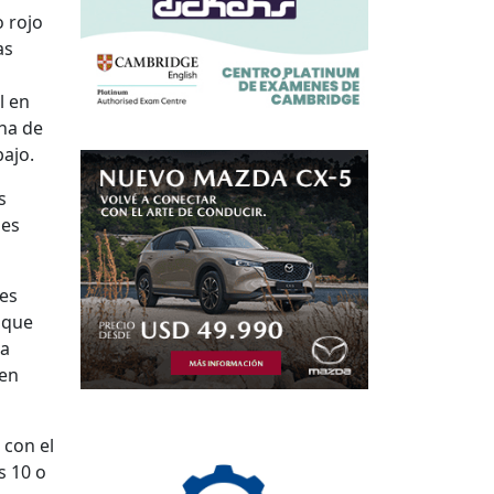
 rojo
as
l en
cha de
bajo.
s
nes
nes
 que
 a
 en
 con el
s 10 o