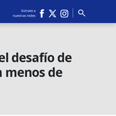
search
Súmate a
nuestras redes
el desafío de
en menos de