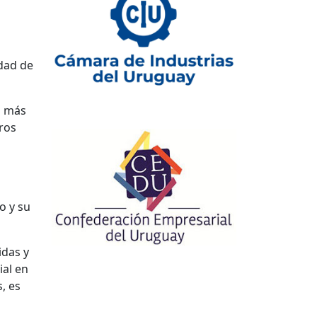
a
idad de
a más
tros
o y su
idas y
ial en
, es