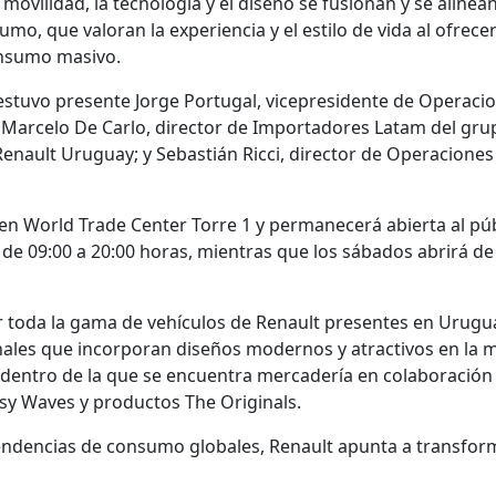
movilidad, la tecnología y el diseño se fusionan y se alinea
mo, que valoran la experiencia y el estilo de vida al ofrece
onsumo masivo.
 estuvo presente Jorge Portugal, vicepresidente de Operaci
 Marcelo De Carlo, director de Importadores Latam del gru
enault Uruguay; y Sebastián Ricci, director de Operaciones
en World Trade Center Torre 1 y permanecerá abierta al pú
o de 09:00 a 20:00 horas, mientras que los sábados abrirá de
r toda la gama de vehículos de Renault presentes en Urugu
ales que incorporan diseños modernos y atractivos en la 
a, dentro de la que se encuentra mercadería en colaboración
assy Waves y productos The Originals.
tendencias de consumo globales, Renault apunta a transform