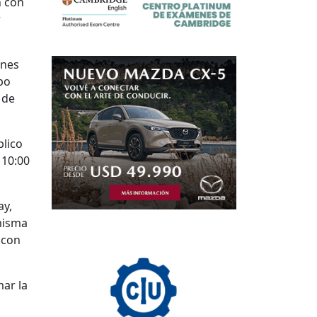
n con
r
ones
po
 de
blico
 10:00
ay,
misma
 con
ar la