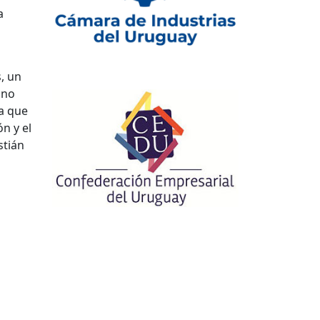
a
, un
 no
ía que
n y el
stián