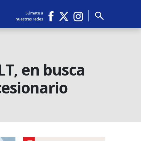
search
Súmate a
nuestras redes
LT, en busca
cesionario