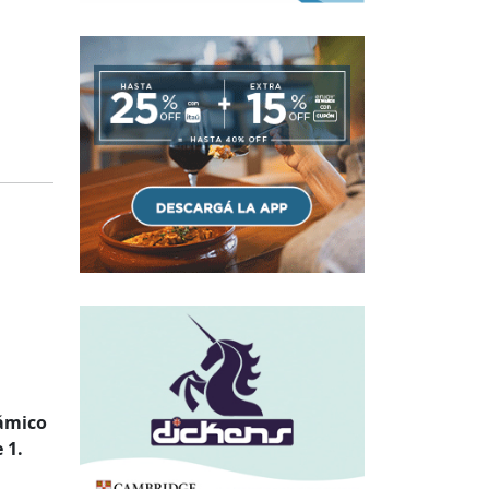
námico
 1.