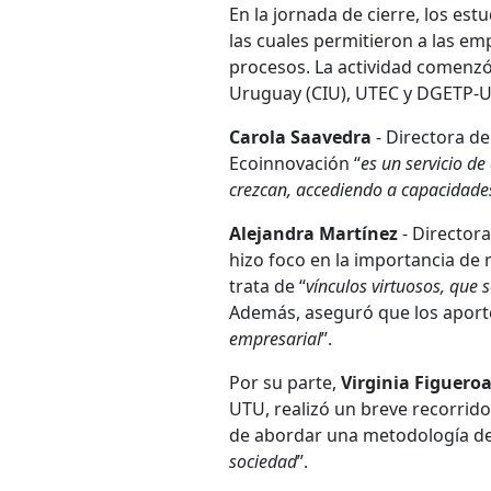
En la jornada de cierre, los es
las cuales permitieron a las e
procesos. La actividad comenzó
Uruguay (CIU), UTEC y DGETP-
Carola Saavedra
- Directora d
Ecoinnovación “
es un servicio d
crezcan, accediendo a capacidade
Alejandra Martínez
- Director
hizo foco en la importancia de 
trata de “
vínculos virtuosos, que 
Además, aseguró que los aporte
empresarial
”.
Por su parte,
Virginia Figuero
UTU, realizó un breve recorrido 
de abordar una metodología de 
sociedad
”.