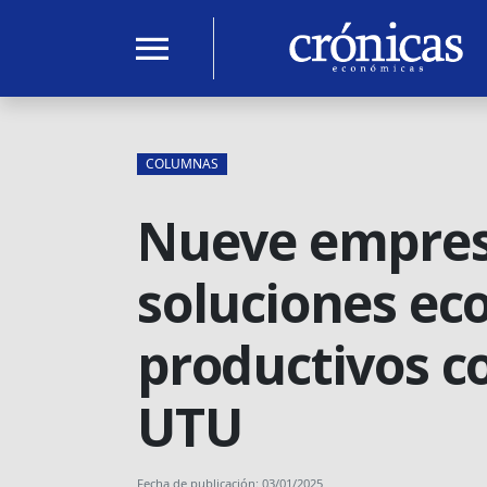
menu
COLUMNAS
Nueve empresa
soluciones ec
productivos c
UTU
Fecha de publicación: 03/01/2025