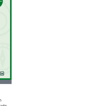
n
pado,