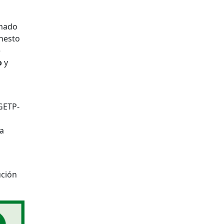
rmado
rnesto
e
o
y
DGETP-
la
ución