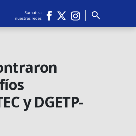
search
Súmate a
nuestras redes
ontraron
fíos
TEC y DGETP-