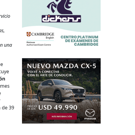
vicio
as,
en una
de
tuye
ón
pymes
e
y
n de 39