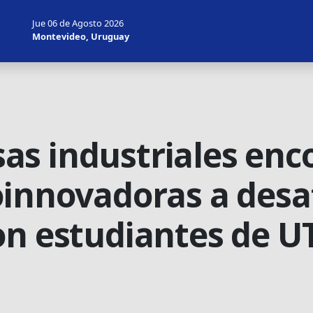
Jue 06 de Agosto 2026
Montevideo, Uruguay
s industriales enc
oinnovadoras a desa
on estudiantes de U