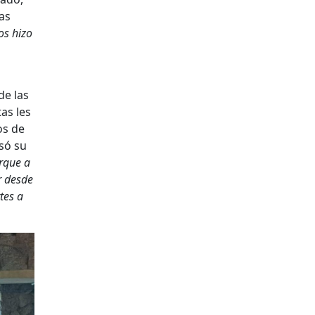
las
os hizo
de las
as les
os de
só su
rque a
r desde
tes a