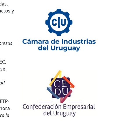
das,
uctos y
presas
EC,
 se
dad
ETP-
 hora
ra la