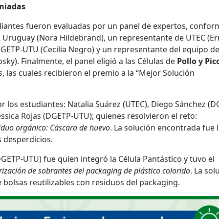
emiadas
diantes fueron evaluadas por un panel de expertos, confo
K Uruguay (Nora Hildebrand), un representante de UTEC (E
DGETP-UTU (Cecilia Negro) y un representante del equipo d
ky). Finalmente, el panel eligió a las Células de
Pollo y Pic
 las cuales recibieron el premio a la “Mejor Solución
or los estudiantes: Natalia Suárez (UTEC), Diego Sánchez (
ssica Rojas (DGETP-UTU); quienes resolvieron el reto:
iduo orgánico: Cáscara de huevo
. La solución encontrada fue 
s desperdicios.
GETP-UTU) fue quien integró la Célula Pantástico y tuvo el
rización de sobrantes del packaging de plástico colorido
. La sol
 bolsas reutilizables con residuos del packaging.