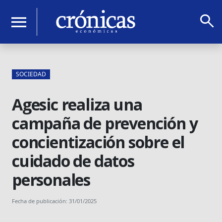
search
menu
SOCIEDAD
Agesic realiza una
campaña de prevención y
concientización sobre el
cuidado de datos
personales
Fecha de publicación: 31/01/2025