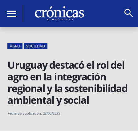
search
menu
AGRO
SOCIEDAD
Uruguay destacó el rol del
agro en la integración
regional y la sostenibilidad
ambiental y social
Fecha de publicación: 28/03/2025