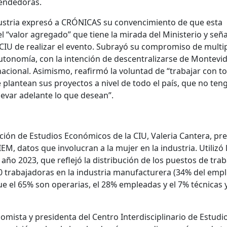
endedoras.
ndustria expresó a CRÓNICAS su convencimiento de que esta
el “valor agregado” que tiene la mirada del Ministerio y señ
a CIU de realizar el evento. Subrayó su compromiso de multip
utonomía, con la intención de descentralizarse de Montevi
 nacional. Asimismo, reafirmó la voluntad de “trabajar con t
 plantean sus proyectos a nivel de todo el país, que no ten
levar adelante lo que desean”.
cción de Estudios Económicos de la CIU, Valeria Cantera, pr
EM, datos que involucran a la mujer en la industria. Utilizó 
ño 2023, que reflejó la distribución de los puestos de trab
00 trabajadoras en la industria manufacturera (34% del emp
que el 65% son operarias, el 28% empleadas y el 7% técnicas 
omista y presidenta del Centro Interdisciplinario de Estudi