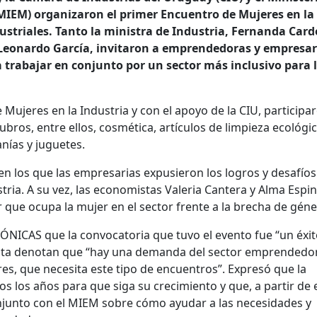
(MIEM) organizaron el primer Encuentro de Mujeres en la
dustriales. Tanto la ministra de Industria, Fernanda Car
 Leonardo García, invitaron a emprendedoras y empresar
a trabajar en conjunto por un sector más inclusivo para 
Mujeres en la Industria y con el apoyo de la CIU, participa
ros, entre ellos, cosmética, artículos de limpieza ecológic
nías y juguetes.
en los que las empresarias expusieron los logros y desafío
stria. A su vez, las economistas Valeria Cantera y Alma Espi
que ocupa la mujer en el sector frente a la brecha de géne
CRÓNICAS que la convocatoria que tuvo el evento fue “un éxit
sta denotan que “hay una demanda del sector emprendedor
es, que necesita este tipo de encuentros”. Expresó que la
os los años para que siga su crecimiento y que, a partir de 
onjunto con el MIEM sobre cómo ayudar a las necesidades y