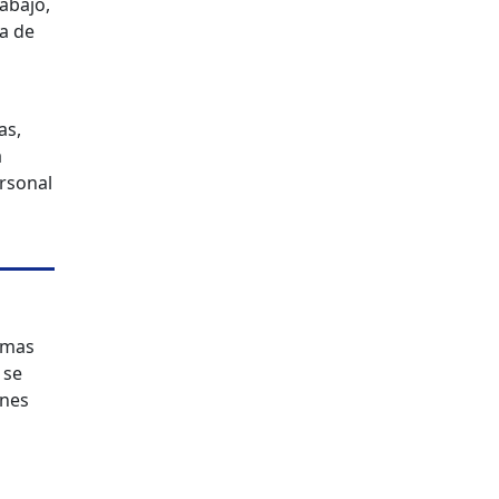
abajo,
a de
as,
a
rsonal
temas
 se
ones