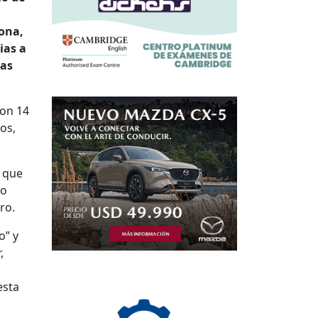
dona,
ias a
las
ron 14
os,
s que
no
ro.
o” y
,
esta