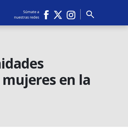
search
Súmate a
nuestras redes
idades
 mujeres en la