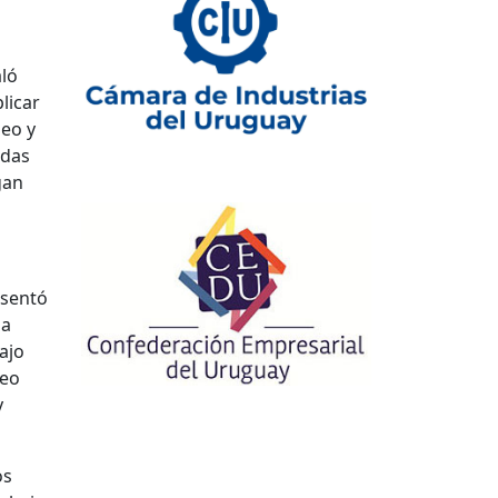
aló
licar
deo y
odas
gan
esentó
la
ajo
leo
y
os