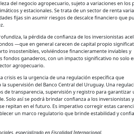
leza del negocio agropecuario, sujeto a variaciones en los 
máticos y estacionales. Se trata de un sector de renta varia
dades fijas sin asumir riesgos de descalce financiero que 
ez.
rofundiza, la pérdida de confianza de los inversionistas acel
s fondos —que en general carecen de capital propio signific
to insostenibles, volviéndose financieramente inviables y
 fondos ganaderos, con un impacto significativo no solo e
sector agropecuario.
ta crisis es la urgencia de una regulación específica que
o la supervisión del Banco Central del Uruguay. Una regulac
s de transparencia, supervisión y registro para garantizar 
. Solo así se podrá brindar confianza a los inversionistas y
se repitan en el futuro. Es imperativo corregir estas carenc
lecer un marco regulatorio que brinde estabilidad y confia
ciales, especializado en Fiscalidad Internacional.