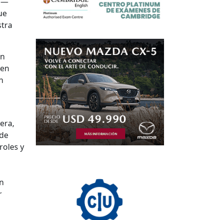
s —
ue
stra
En
 en
n
era,
 de
roles y
en
r