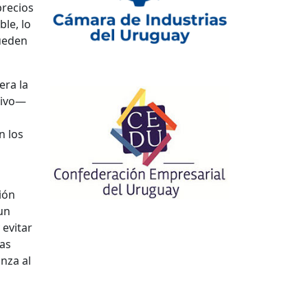
precios
ble, lo
pueden
era la
ativo—
n los
ión
un
 evitar
ias
nza al