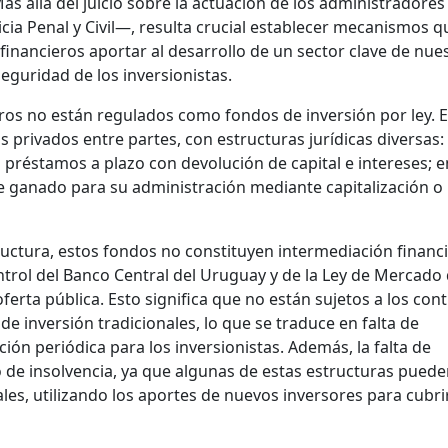
Más allá del juicio sobre la actuación de los administradore
icia Penal y Civil—, resulta crucial establecer mecanismos q
inancieros aportar al desarrollo de un sector clave de nue
guridad de los inversionistas.
os no están regulados como fondos de inversión por ley. 
privados entre partes, con estructuras jurídicas diversas:
préstamos a plazo con devolución de capital e intereses; e
de ganado para su administración mediante capitalización o
ctura, estos fondos no constituyen intermediación financi
ntrol del Banco Central del Uruguay y de la Ley de Mercado
ferta pública. Esto significa que no están sujetos a los cont
de inversión tradicionales, lo que se traduce en falta de
ión periódica para los inversionistas. Además, la falta de
o de insolvencia, ya que algunas de estas estructuras pued
es, utilizando los aportes de nuevos inversores para cubri