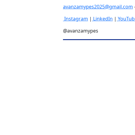
avanzamypes2025@gmail.com
Instagram
|
LinkedIn
|
YouTub
@avanzamypes