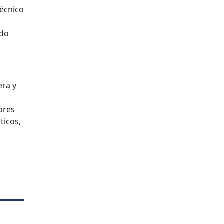
técnico
ado
era y
ores
ticos,