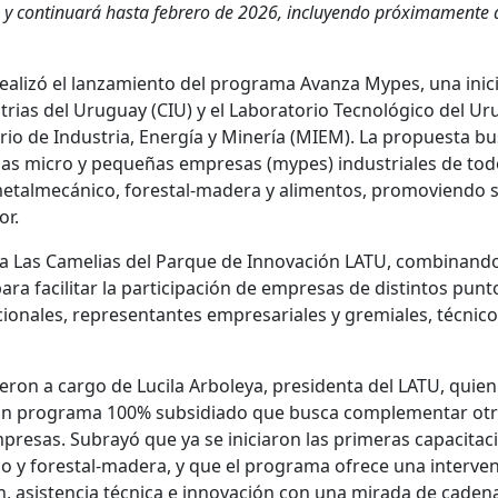
 y continuará hasta febrero de 2026, incluyendo próximamente 
 realizó el lanzamiento del programa Avanza Mypes, una inici
trias del Uruguay (CIU) y el Laboratorio Tecnológico del U
erio de Industria, Energía y Minería (MIEM). La propuesta b
 las micro y pequeñas empresas (mypes) industriales de tod
 metalmecánico, forestal-madera y alimentos, promoviendo 
or.
Sala Las Camelias del Parque de Innovación LATU, combinand
ara facilitar la participación de empresas de distintos punt
cionales, representantes empresariales y gremiales, técnico
eron a cargo de Lucila Arboleya, presidenta del LATU, quien
un programa 100% subsidiado que busca complementar ot
presas. Subrayó que ya se iniciaron las primeras capacitac
o y forestal-madera, y que el programa ofrece una interve
, asistencia técnica e innovación con una mirada de caden