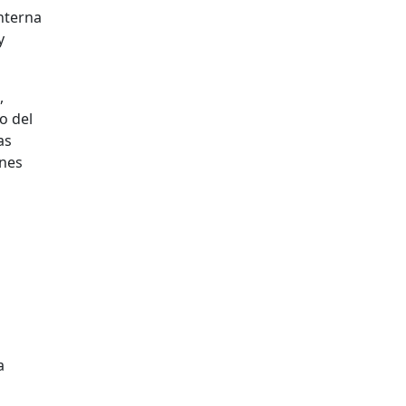
nterna
y
,
o del
as
ones
a