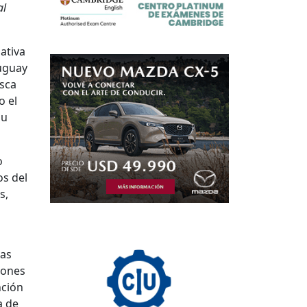
al
ativa
ruguay
usca
o el
su
o
os del
s,
ras
iones
nción
a de