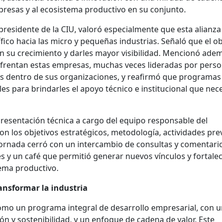
empresas y al ecosistema productivo en su conjunto.
presidente de la CIU, valoró especialmente que esta alianza
co hacia las micro y pequeñas industrias. Señaló que el ob
n su crecimiento y darles mayor visibilidad. Mencionó adem
enfrentan estas empresas, muchas veces lideradas por pers
s dentro de sus organizaciones, y reafirmó que programa
 para brindarles el apoyo técnico e institucional que nec
presentación técnica a cargo del equipo responsable del
on los objetivos estratégicos, metodología, actividades pre
a jornada cerró con un intercambio de consultas y comentari
s y un café que permitió generar nuevos vínculos y fortalec
tema productivo.
ansformar la industria
mo un programa integral de desarrollo empresarial, con u
n y sostenibilidad, y un enfoque de cadena de valor. Este