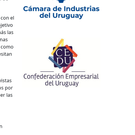
 con el
jetivo
ás las
onas
s como
esitan
vistas
os por
er las
n