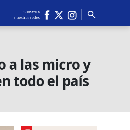
search
Súmate a
nuestras redes
a las micro y
n todo el país