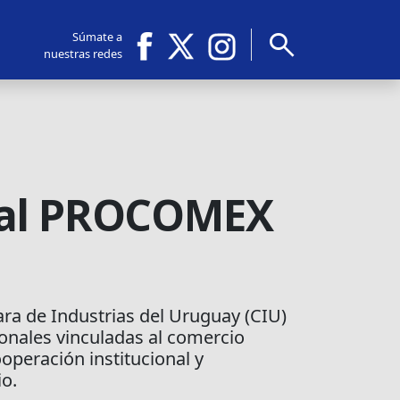
search
Súmate a
nuestras redes
onal PROCOMEX
ra de Industrias del Uruguay (CIU)
ionales vinculadas al comercio
ooperación institucional y
io.