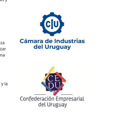
nza
nzar
una
 y la