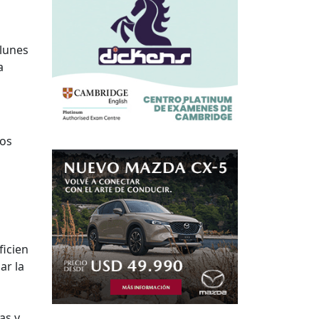
 lunes
a
los
l
ficien
ar la
as y