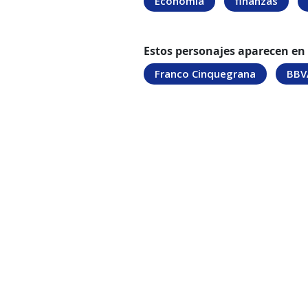
Economía
finanzas
Estos personajes aparecen en
Franco Cinquegrana
BBV