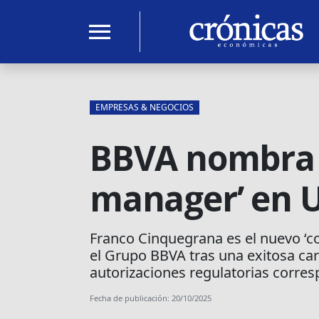
menu
EMPRESAS & NEGOCIOS
BBVA nombra 
manager’ en 
Franco Cinquegrana es el nuevo ‘c
el Grupo BBVA tras una exitosa car
autorizaciones regulatorias corres
Fecha de publicación: 20/10/2025