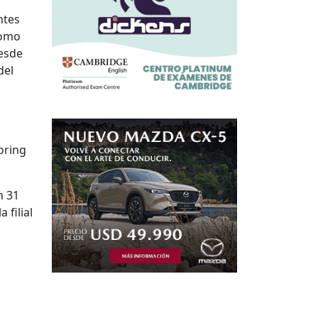
ntes
como
esde
del
oring
n 31
 filial