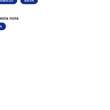
bancos
BBVA
 esta nota
A