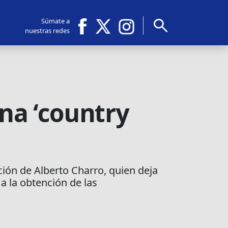
search
Súmate a
nuestras redes
na ‘country
ión de Alberto Charro, quien deja
a la obtención de las