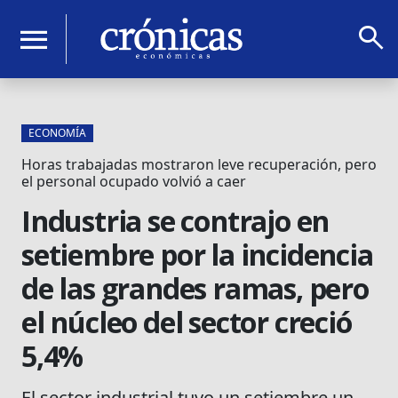
search
menu
ECONOMÍA
Horas trabajadas mostraron leve recuperación, pero
el personal ocupado volvió a caer
Industria se contrajo en
setiembre por la incidencia
de las grandes ramas, pero
el núcleo del sector creció
5,4%
El sector industrial tuvo un setiembre un