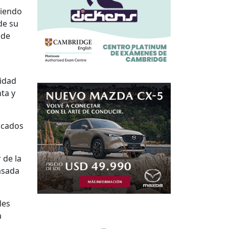
miendo
de su
 de
ridad
ta y
bocados
 de la
asada
les
a