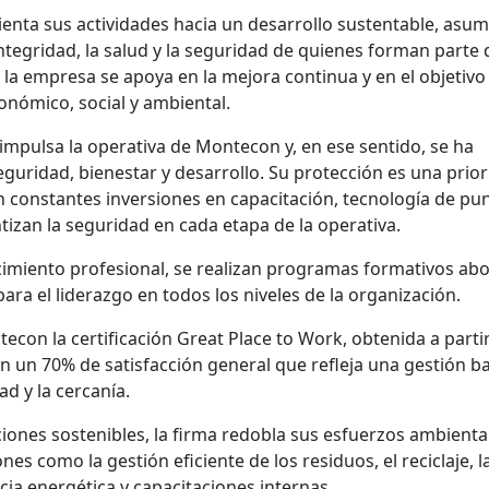
orienta sus actividades hacia un desarrollo sustentable, asu
tegridad, la salud y la seguridad de quienes forman parte 
 la empresa se apoya en la mejora continua y en el objetivo
onómico, social y ambiental.
impulsa la operativa de Montecon y, en ese sentido, se ha
guridad, bienestar y desarrollo. Su protección es una prio
 constantes inversiones en capacitación, tecnología de pun
izan la seguridad en cada etapa de la operativa.
recimiento profesional, se realizan programas formativos a
para el liderazgo en todos los niveles de la organización.
econ la certificación Great Place to Work, obtenida a partir
on un 70% de satisfacción general que refleja una gestión b
ad y la cercanía.
iones sostenibles, la firma redobla sus esfuerzos ambienta
s como la gestión eficiente de los residuos, el reciclaje, l
ia energética y capacitaciones internas.