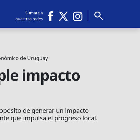
search
Súmate a
nuestras redes
económico de Uruguay
ple impacto
ropósito de generar un impacto
te que impulsa el progreso local.