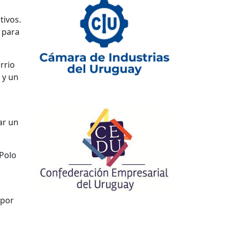
tivos.
a para
rrio
 y un
ar un
 Polo
 por