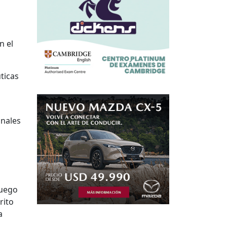
n el
ticas
onales
luego
rito
a