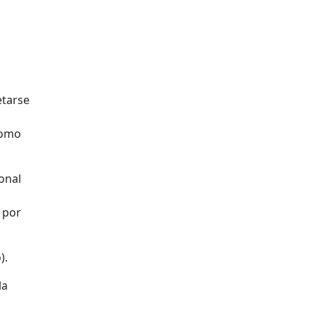
etarse
como
onal
 por
).
la