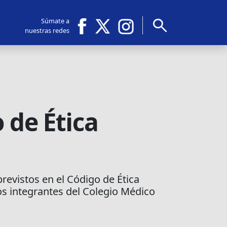
search
Súmate a
nuestras redes
 de Ética
revistos en el Código de Ética
os integrantes del Colegio Médico