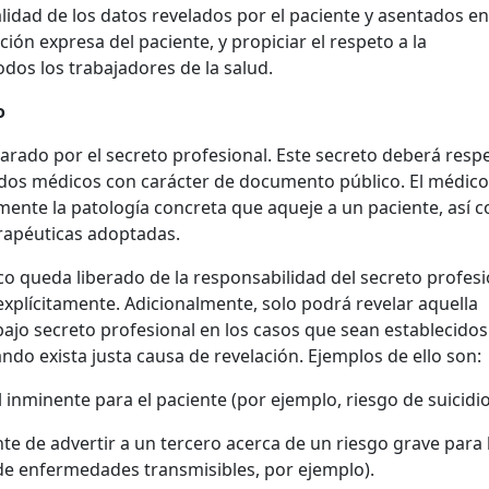
lidad de los datos revelados por el paciente y asentados en
ación expresa del paciente, y propiciar el respeto a la
odos los trabajadores de la salud.
o
ado por el secreto profesional. Este secreto deberá resp
cados médicos con carácter de documento público. El médico
amente la patología concreta que aqueje a un paciente, así 
erapéuticas adoptadas.
 queda liberado de la responsabilidad del secreto profesi
 explícitamente. Adicionalmente, solo podrá revelar aquella
ajo secreto profesional en los casos que sean establecidos
ando exista justa causa de revelación. Ejemplos de ello son:
al inminente para el paciente (por ejemplo, riesgo de suicidio
nte de advertir a un tercero acerca de un riesgo grave para 
 de enfermedades transmisibles, por ejemplo).