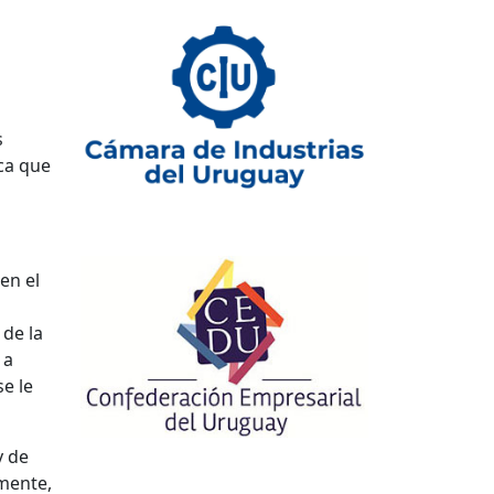
s
ca que
en el
a
 de la
 a
e le
y de
lmente,